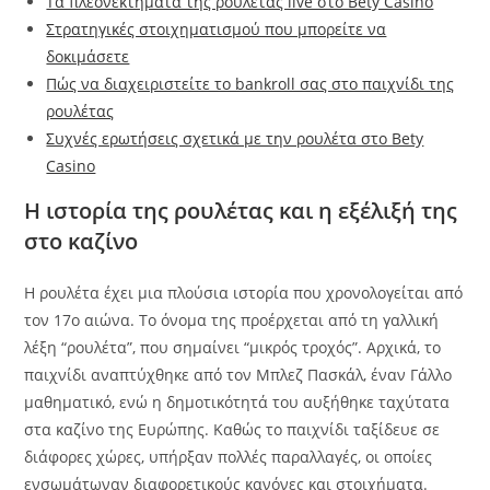
Τα πλεονεκτήματα της ρουλέτας live στο Bety Casino
Στρατηγικές στοιχηματισμού που μπορείτε να
δοκιμάσετε
Πώς να διαχειριστείτε το bankroll σας στο παιχνίδι της
ρουλέτας
Συχνές ερωτήσεις σχετικά με την ρουλέτα στο Bety
Casino
Η ιστορία της ρουλέτας και η εξέλιξή της
στο καζίνο
Η ρουλέτα έχει μια πλούσια ιστορία που χρονολογείται από
τον 17ο αιώνα. Το όνομα της προέρχεται από τη γαλλική
λέξη “ρουλέτα”, που σημαίνει “μικρός τροχός”. Αρχικά, το
παιχνίδι αναπτύχθηκε από τον Μπλεζ Πασκάλ, έναν Γάλλο
μαθηματικό, ενώ η δημοτικότητά του αυξήθηκε ταχύτατα
στα καζίνο της Ευρώπης. Καθώς το παιχνίδι ταξίδευε σε
διάφορες χώρες, υπήρξαν πολλές παραλλαγές, οι οποίες
ενσωμάτωναν διαφορετικούς κανόνες και στοιχήματα.