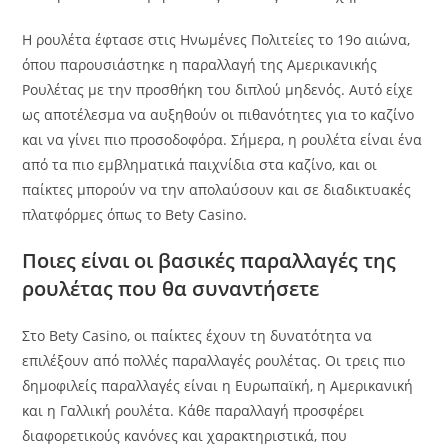
Η ρουλέτα έφτασε στις Ηνωμένες Πολιτείες το 19ο αιώνα,
όπου παρουσιάστηκε η παραλλαγή της Αμερικανικής
Ρουλέτας με την προσθήκη του διπλού μηδενός. Αυτό είχε
ως αποτέλεσμα να αυξηθούν οι πιθανότητες για το καζίνο
και να γίνει πιο προσοδοφόρα. Σήμερα, η ρουλέτα είναι ένα
από τα πιο εμβληματικά παιχνίδια στα καζίνο, και οι
παίκτες μπορούν να την απολαύσουν και σε διαδικτυακές
πλατφόρμες όπως το Bety Casino.
Ποιες είναι οι βασικές παραλλαγές της
ρουλέτας που θα συναντήσετε
Στο Bety Casino, οι παίκτες έχουν τη δυνατότητα να
επιλέξουν από πολλές παραλλαγές ρουλέτας. Οι τρεις πιο
δημοφιλείς παραλλαγές είναι η Ευρωπαϊκή, η Αμερικανική
και η Γαλλική ρουλέτα. Κάθε παραλλαγή προσφέρει
διαφορετικούς κανόνες και χαρακτηριστικά, που