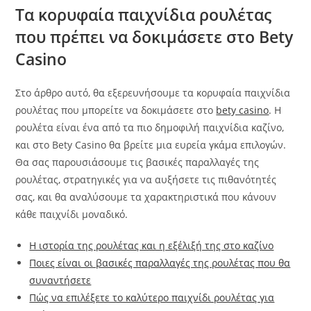
Τα κορυφαία παιχνίδια ρουλέτας
που πρέπει να δοκιμάσετε στο Bety
Casino
Στο άρθρο αυτό, θα εξερευνήσουμε τα κορυφαία παιχνίδια
ρουλέτας που μπορείτε να δοκιμάσετε στο
bety casino
. Η
ρουλέτα είναι ένα από τα πιο δημοφιλή παιχνίδια καζίνο,
και στο Bety Casino θα βρείτε μια ευρεία γκάμα επιλογών.
Θα σας παρουσιάσουμε τις βασικές παραλλαγές της
ρουλέτας, στρατηγικές για να αυξήσετε τις πιθανότητές
σας, και θα αναλύσουμε τα χαρακτηριστικά που κάνουν
κάθε παιχνίδι μοναδικό.
Η ιστορία της ρουλέτας και η εξέλιξή της στο καζίνο
Ποιες είναι οι βασικές παραλλαγές της ρουλέτας που θα
συναντήσετε
Πώς να επιλέξετε το καλύτερο παιχνίδι ρουλέτας για