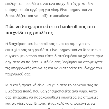
επιλέγετε, η ρουλέτα είναι ένα παιχνίδι τύχης και δεν
υπάρχει καμία εγγύηση για νίκη. Είναι σημαντικό να
διασκεδάζετε και να παίζετε υπεύθυνα.
Πώς να διαχειριστείτε το bankroll σας στο
παιχνίδι της ρουλέτας
Η διαχείριση του bankroll σας είναι κρίσιμη για την
επιτυχία σας στη ρουλέτα. Είναι σημαντικό να θέσετε ένα
συγκεκριμένο ποσό που είστε διατεθειμένοι να χάσετε πριν
αρχίσετε να παίζετε. Αυτό θα σας βοηθήσει να αποφεύγετε
τις υπερβολικές απώλειες και να διατηρείτε τον έλεγχο του
παιχνιδιού σας.
Μια καλή πρακτική είναι να χωρίσετε το bankroll σας σε
μικρότερα ποσά, που θα χρησιμοποιείτε ανά γύρο. Αυτό
σας επιτρέπει να παρακολουθείτε καλύτερα τις απώλειες
και τις νίκες σας. Επίσης, είναι καλό να αποφεύγετε να