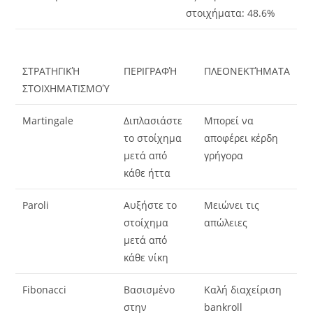
στοιχήματα: 48.6%
ΣΤΡΑΤΗΓΙΚΉ
ΠΕΡΙΓΡΑΦΉ
ΠΛΕΟΝΕΚΤΉΜΑΤΑ
ΣΤΟΙΧΗΜΑΤΙΣΜΟΎ
Martingale
Διπλασιάστε
Μπορεί να
το στοίχημα
αποφέρει κέρδη
μετά από
γρήγορα
κάθε ήττα
Paroli
Αυξήστε το
Μειώνει τις
στοίχημα
απώλειες
μετά από
κάθε νίκη
Fibonacci
Βασισμένο
Καλή διαχείριση
στην
bankroll