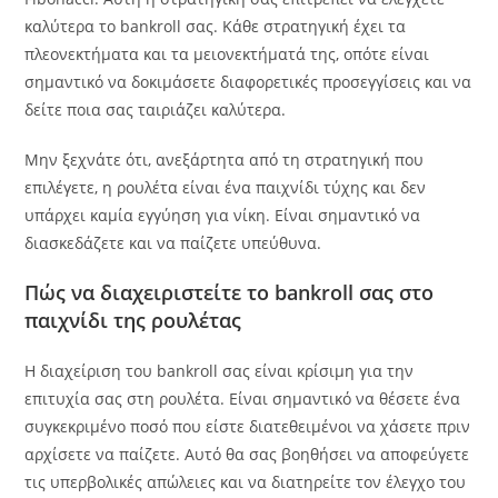
καλύτερα το bankroll σας. Κάθε στρατηγική έχει τα
πλεονεκτήματα και τα μειονεκτήματά της, οπότε είναι
σημαντικό να δοκιμάσετε διαφορετικές προσεγγίσεις και να
δείτε ποια σας ταιριάζει καλύτερα.
Μην ξεχνάτε ότι, ανεξάρτητα από τη στρατηγική που
επιλέγετε, η ρουλέτα είναι ένα παιχνίδι τύχης και δεν
υπάρχει καμία εγγύηση για νίκη. Είναι σημαντικό να
διασκεδάζετε και να παίζετε υπεύθυνα.
Πώς να διαχειριστείτε το bankroll σας στο
παιχνίδι της ρουλέτας
Η διαχείριση του bankroll σας είναι κρίσιμη για την
επιτυχία σας στη ρουλέτα. Είναι σημαντικό να θέσετε ένα
συγκεκριμένο ποσό που είστε διατεθειμένοι να χάσετε πριν
αρχίσετε να παίζετε. Αυτό θα σας βοηθήσει να αποφεύγετε
τις υπερβολικές απώλειες και να διατηρείτε τον έλεγχο του