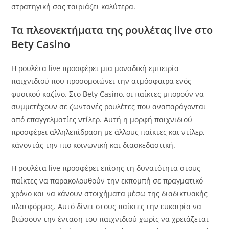
στρατηγική σας ταιριάζει καλύτερα.
Τα πλεονεκτήματα της ρουλέτας live στο
Bety Casino
Η ρουλέτα live προσφέρει μια μοναδική εμπειρία
παιχνιδιού που προσομοιώνει την ατμόσφαιρα ενός
φυσικού καζίνο. Στο Bety Casino, οι παίκτες μπορούν να
συμμετέχουν σε ζωντανές ρουλέτες που αναπαράγονται
από επαγγελματίες ντίλερ. Αυτή η μορφή παιχνιδιού
προσφέρει αλληλεπίδραση με άλλους παίκτες και ντίλερ,
κάνοντάς την πιο κοινωνική και διασκεδαστική.
Η ρουλέτα live προσφέρει επίσης τη δυνατότητα στους
παίκτες να παρακολουθούν την εκπομπή σε πραγματικό
χρόνο και να κάνουν στοιχήματα μέσω της διαδικτυακής
πλατφόρμας. Αυτό δίνει στους παίκτες την ευκαιρία να
βιώσουν την ένταση του παιχνιδιού χωρίς να χρειάζεται