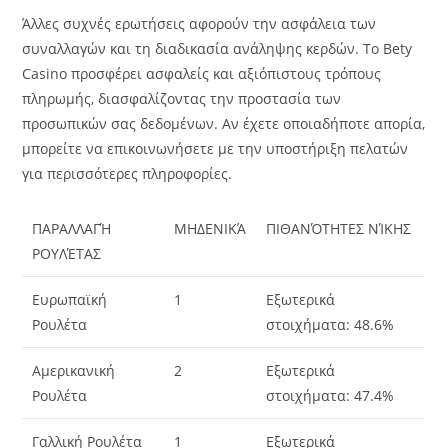
Άλλες συχνές ερωτήσεις αφορούν την ασφάλεια των
συναλλαγών και τη διαδικασία ανάληψης κερδών. Το Bety
Casino προσφέρει ασφαλείς και αξιόπιστους τρόπους
πληρωμής, διασφαλίζοντας την προστασία των
προσωπικών σας δεδομένων. Αν έχετε οποιαδήποτε απορία,
μπορείτε να επικοινωνήσετε με την υποστήριξη πελατών
για περισσότερες πληροφορίες.
ΠΑΡΑΛΛΑΓΉ
ΜΗΔΕΝΙΚΆ
ΠΙΘΑΝΌΤΗΤΕΣ ΝΊΚΗΣ
ΡΟΥΛΈΤΑΣ
Ευρωπαϊκή
1
Εξωτερικά
Ρουλέτα
στοιχήματα: 48.6%
Αμερικανική
2
Εξωτερικά
Ρουλέτα
στοιχήματα: 47.4%
Γαλλική Ρουλέτα
1
Εξωτερικά