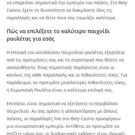
να επηρεάσει σημαντικά την εμπειρία του παίκτη. Στο Bety
Casino, έχετε τη δυνατότητα να δοκιμάσετε όλες τις
παραλλαγές και να δείτε ποια σας ταιριάζει καλύτερα.
Πώς να επιλέξετε το καλύτερο παιχνίδι
ρουλέτας για εσάς
Η επιλογή του κατάλληλου παιχνιδιού ρουλέτας εξαρτάται
από τις προτιμήσεις σας και τη στρατηγική που θέλετε να
ακολουθήσετε. Ένας σημαντικός παράγοντας είναι οι
κανόνες της κάθε παραλλαγής και οι πιθανότητες νίκης. Για
παράδειγμα, αν προτιμάτε μεγαλύτερες πιθανότητες νίκης,
η Ευρωπαϊκή Ρουλέτα είναι η καλύτερη επιλογή σας.
Επιπλέον, είναι σημαντικό να εξετάσετε το περιβάλλον
παιχνιδιού. Αν σας αρέσει η αλληλεπίδραση με άλλους
παίκτες, οι παραλλαγές live στο Bety Casino προσφέρουν
μια συναρπαστική εμπειρία. Αντίθετα, αν προτιμάτε να
παίζετε μόνοι σας, οι διαδικτυακές εκδόσεις είναι ιδανικές.