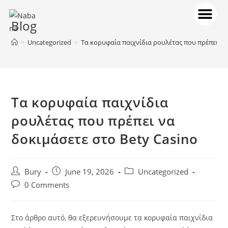
Blog
>
Uncategorized
>
Τα κορυφαία παιχνίδια ρουλέτας που πρέπει να
Τα κορυφαία παιχνίδια
ρουλέτας που πρέπει να
δοκιμάσετε στο Bety Casino
Bury
June 19, 2026
Uncategorized
0 Comments
Στο άρθρο αυτό, θα εξερευνήσουμε τα κορυφαία παιχνίδια