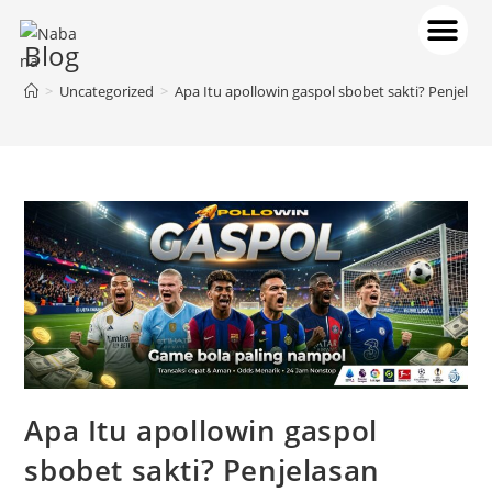
Blog
>
Uncategorized
>
Apa Itu apollowin gaspol sbobet sakti? Penjela
Apa Itu apollowin gaspol
sbobet sakti? Penjelasan