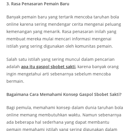
3. Rasa Penasaran Pemain Baru
Banyak pemain baru yang tertarik mencoba taruhan bola
online karena sering mendengar cerita mengenai peluang
kemenangan yang menarik. Rasa penasaran inilah yang
membuat mereka mulai mencari informasi mengenai
istilah yang sering digunakan oleh komunitas pemain.
Salah satu istilah yang sering muncul dalam pencarian
adalah
apa itu gaspol sbobet sakti
, karena banyak orang
ingin mengetahui arti sebenarnya sebelum mencoba
bermain.
Bagaimana Cara Memahami Konsep Gaspol Sbobet Sakti?
Bagi pemula, memahami konsep dalam dunia taruhan bola
online memang membutuhkan waktu. Namun sebenarnya
ada beberapa hal sederhana yang dapat membantu
pemain memahami istilah yang sering digunakan dalam