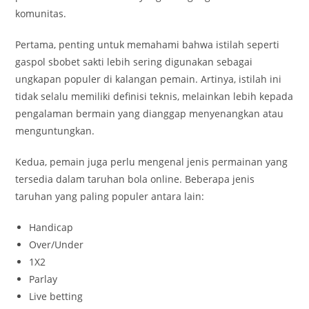
komunitas.
Pertama, penting untuk memahami bahwa istilah seperti
gaspol sbobet sakti lebih sering digunakan sebagai
ungkapan populer di kalangan pemain. Artinya, istilah ini
tidak selalu memiliki definisi teknis, melainkan lebih kepada
pengalaman bermain yang dianggap menyenangkan atau
menguntungkan.
Kedua, pemain juga perlu mengenal jenis permainan yang
tersedia dalam taruhan bola online. Beberapa jenis
taruhan yang paling populer antara lain:
Handicap
Over/Under
1X2
Parlay
Live betting