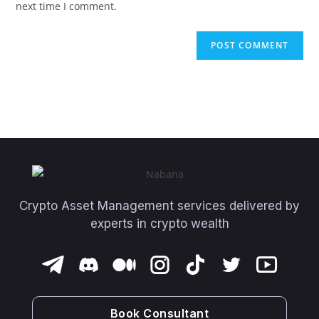
next time I comment.
Crypto Asset Management services delivered by
experts in crypto wealth
Book Consultant