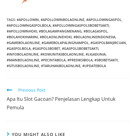
TAGS:
#APOLLOWIN
,
#APOLLOWINBOLAONLINE
,
#APOLLOWINGASPOL
,
#APOLLOWINGASPOLBOLA
,
#APOLLOWINGASPOLSBOBETSAKTI
,
#APOLLOWINHOKI
,
#BOLAGAMPANGMENANG
,
#BOLAGASPOL
,
#BOLAHOKIHARIINI
,
#BOLAONLINEHOKI
,
#BOLAONLINEINDONESIA
,
#GAMEBOLAONLINE
,
#GAMEBOLAPALINGNAMPOL
,
#GASPOLBANJIRCUAN
,
#GASPOLBOLA
,
#GASPOLSBOBET
,
#GASPOLSBOBETSAKTI
,
#INFOBOLAONLINE
,
#KOMUNITASBOLAONLINE
,
#LIGADUNIA
,
#MAINBOLAONLINE
,
#PECINTABOLA
,
#PREDIKSIBOLA
,
#SBOBETSAKTI
,
#SITUSBOLAONLINE
,
#TARUHANBOLAONLINE
,
#UPDATEBOLA
Previous Post
Apa Itu Slot Gacoan? Penjelasan Lengkap Untuk
Pemula
YOU MIGHT ALSO LIKE