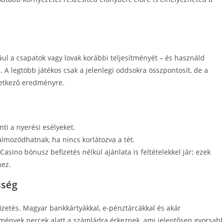
ldául a csapatok vagy lovak korábbi teljesítményét – és használd
A legtöbb játékos csak a jelenlegi oddsokra összpontosít, de a
vetkező eredményre.
nti a nyerési esélyeket.
almozódhatnak, ha nincs korlátozva a tét.
asino bónusz befizetés nélkül ajánlata is feltételekkel jár; ezek
hez.
sség
izetés. Magyar bankkártyákkal, e-pénztárcákkal és akár
remények percek alatt a számládra érkeznek, ami jelentősen gyorsab