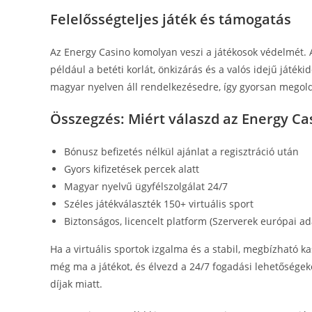
Felelősségteljes játék és támogatás
Az Energy Casino komolyan veszi a játékosok védelmét. A
például a betéti korlát, önkizárás és a valós idejű játé
magyar nyelven áll rendelkezésedre, így gyorsan megol
Összegzés: Miért válaszd az Energy Cas
Bónusz befizetés nélkül ajánlat a regisztráció után
Gyors kifizetések percek alatt
Magyar nyelvű ügyfélszolgálat 24/7
Széles játékválaszték 150+ virtuális sport
Biztonságos, licencelt platform (Szerverek európai 
Ha a virtuális sportok izgalma és a stabil, megbízható k
még ma a játékot, és élvezd a 24/7 fogadási lehetőségeke
díjak miatt.