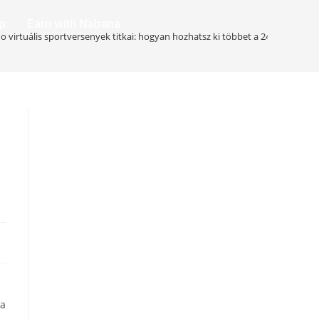
p
Earn with Nabana
o virtuális sportversenyek titkai: hogyan hozhatsz ki többet a 24/7 fogadás
ha