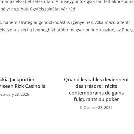
t már az első befizetés után. A hűségpontok gyorsan felhalmozódna
mélyre szabott ügyfélszolgálat vár rád.
s, hanem stratégiai gondolkodást is igényelnek. Alkalmazd a fenti
és élvezd a sikert a legmegbízhatóbb magyar online kaszinó, az Energ
kkiä Jackpottien
Quand les tables deviennent
miseen Rizk Casinolla
des trésors : récits
contemporains de gains
February 23, 2026
fulgurants au poker
October 23, 2025