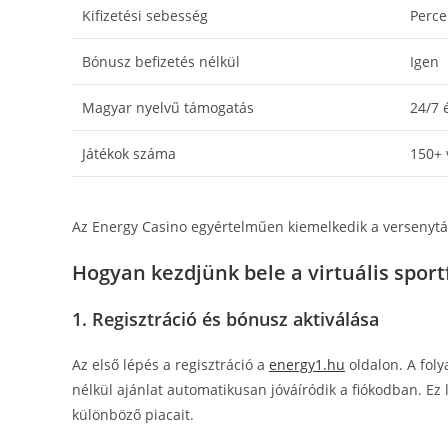
Kifizetési sebesség
Perce
Bónusz befizetés nélkül
Igen
Magyar nyelvű támogatás
24/7 
Játékok száma
150+ 
Az Energy Casino egyértelműen kiemelkedik a versenytár
Hogyan kezdjünk bele a virtuális spor
1. Regisztráció és bónusz aktiválása
Az első lépés a regisztráció a
energy1.hu
oldalon. A fol
nélkül ajánlat automatikusan jóváíródik a fiókodban. Ez l
különböző piacait.