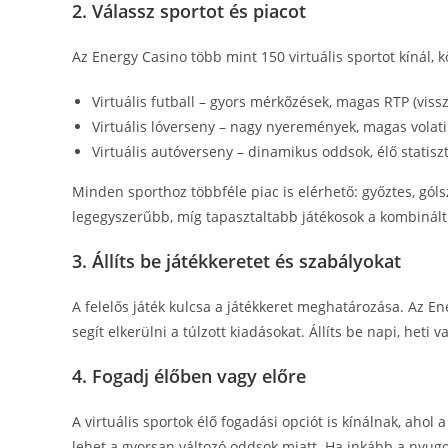
2. Válassz sportot és piacot
Az Energy Casino több mint 150 virtuális sportot kínál, k
Virtuális futball – gyors mérkőzések, magas RTP (viss
Virtuális lóverseny – nagy nyeremények, magas volati
Virtuális autóverseny – dinamikus oddsok, élő statisz
Minden sporthoz többféle piac is elérhető: győztes, góls
legegyszerűbb, míg tapasztaltabb játékosok a kombinált 
3. Állíts be játékkeretet és szabályokat
A felelős játék kulcsa a játékkeret meghatározása. Az En
segít elkerülni a túlzott kiadásokat. Állíts be napi, heti v
4. Fogadj élőben vagy előre
A virtuális sportok élő fogadási opciót is kínálnak, ah
lehet a gyorsan változó oddsok miatt. Ha inkább a nyugo