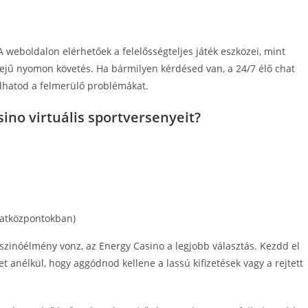
 weboldalon elérhetőek a felelősségteljes játék eszközei, mint
kidejű nyomon követés. Ha bármilyen kérdésed van, a 24/7 élő chat
dhatod a felmerülő problémákat.
ino virtuális sportversenyeit?
adatközpontokban)
aszinóélmény vonz, az Energy Casino a legjobb választás. Kezdd el
t anélkül, hogy aggódnod kellene a lassú kifizetések vagy a rejtett