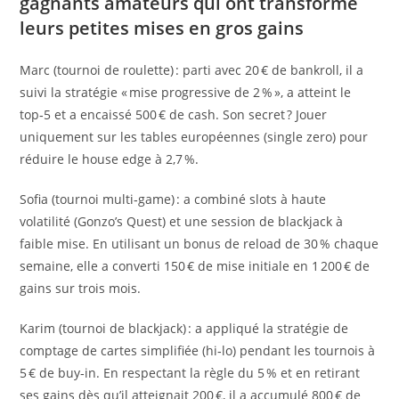
gagnants amateurs qui ont transformé
leurs petites mises en gros gains
Marc (tournoi de roulette) : parti avec 20 € de bankroll, il a
suivi la stratégie « mise progressive de 2 % », a atteint le
top‑5 et a encaissé 500 € de cash. Son secret ? Jouer
uniquement sur les tables européennes (single zero) pour
réduire le house edge à 2,7 %.
Sofia (tournoi multi‑game) : a combiné slots à haute
volatilité (Gonzo’s Quest) et une session de blackjack à
faible mise. En utilisant un bonus de reload de 30 % chaque
semaine, elle a converti 150 € de mise initiale en 1 200 € de
gains sur trois mois.
Karim (tournoi de blackjack) : a appliqué la stratégie de
comptage de cartes simplifiée (hi‑lo) pendant les tournois à
5 € de buy‑in. En respectant la règle du 5 % et en retirant
ses gains dès qu’il atteignait 200 €, il a accumulé 800 € de