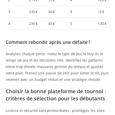
3
235 €
40 €
4
–5 €
4
230 €
45 €
5
+30 €
Comment rebondir après une défaite ?
Analysez chaque perte : notez le type de jeu, le buy‑in, le
temps de jeu et les décisions clés. Identifiez les patterns
(mise trop élevée, mauvaise gestion du temps) et ajustez
votre plan. Prenez une pause de 24 h pour éviter le tilt, puis
revenez avec un budget réduit et une stratégie révisée.
Choisir la bonne plateforme de tournoi :
critères de sélection pour les débutants
Licence et sécurité sont primordiales ; privilégiez les sites