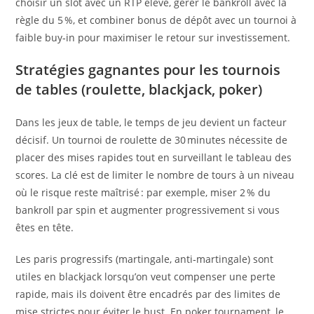
choisir un slot avec un RTP élevé, gérer le bankroll avec la
règle du 5 %, et combiner bonus de dépôt avec un tournoi à
faible buy‑in pour maximiser le retour sur investissement.
Stratégies gagnantes pour les tournois
de tables (roulette, blackjack, poker)
Dans les jeux de table, le temps de jeu devient un facteur
décisif. Un tournoi de roulette de 30 minutes nécessite de
placer des mises rapides tout en surveillant le tableau des
scores. La clé est de limiter le nombre de tours à un niveau
où le risque reste maîtrisé : par exemple, miser 2 % du
bankroll par spin et augmenter progressivement si vous
êtes en tête.
Les paris progressifs (martingale, anti‑martingale) sont
utiles en blackjack lorsqu’on veut compenser une perte
rapide, mais ils doivent être encadrés par des limites de
mise strictes pour éviter le bust. En poker tournament, le