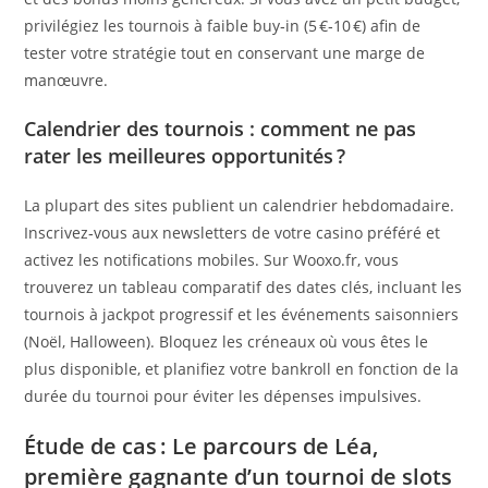
privilégiez les tournois à faible buy‑in (5 €‑10 €) afin de
tester votre stratégie tout en conservant une marge de
manœuvre.
Calendrier des tournois : comment ne pas
rater les meilleures opportunités ?
La plupart des sites publient un calendrier hebdomadaire.
Inscrivez‑vous aux newsletters de votre casino préféré et
activez les notifications mobiles. Sur Wooxo.fr, vous
trouverez un tableau comparatif des dates clés, incluant les
tournois à jackpot progressif et les événements saisonniers
(Noël, Halloween). Bloquez les créneaux où vous êtes le
plus disponible, et planifiez votre bankroll en fonction de la
durée du tournoi pour éviter les dépenses impulsives.
Étude de cas : Le parcours de Léa,
première gagnante d’un tournoi de slots