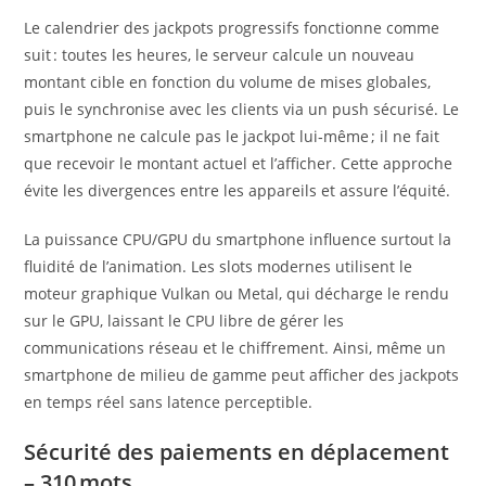
Le calendrier des jackpots progressifs fonctionne comme
suit : toutes les heures, le serveur calcule un nouveau
montant cible en fonction du volume de mises globales,
puis le synchronise avec les clients via un push sécurisé. Le
smartphone ne calcule pas le jackpot lui‑même ; il ne fait
que recevoir le montant actuel et l’afficher. Cette approche
évite les divergences entre les appareils et assure l’équité.
La puissance CPU/GPU du smartphone influence surtout la
fluidité de l’animation. Les slots modernes utilisent le
moteur graphique Vulkan ou Metal, qui décharge le rendu
sur le GPU, laissant le CPU libre de gérer les
communications réseau et le chiffrement. Ainsi, même un
smartphone de milieu de gamme peut afficher des jackpots
en temps réel sans latence perceptible.
Sécurité des paiements en déplacement
– 310 mots