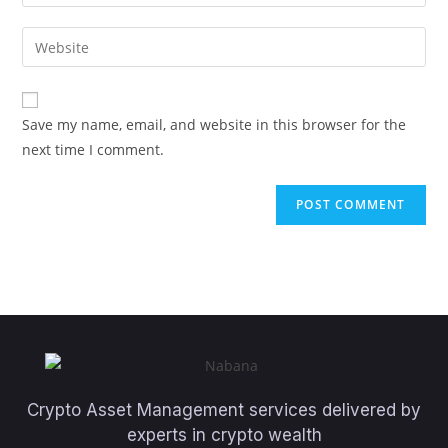
Save my name, email, and website in this browser for the
next time I comment.
Crypto Asset Management services delivered by
experts in crypto wealth