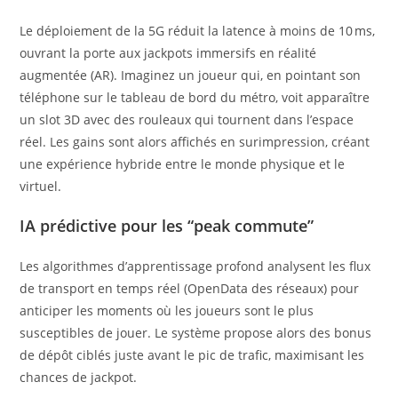
Le déploiement de la 5G réduit la latence à moins de 10 ms,
ouvrant la porte aux jackpots immersifs en réalité
augmentée (AR). Imaginez un joueur qui, en pointant son
téléphone sur le tableau de bord du métro, voit apparaître
un slot 3D avec des rouleaux qui tournent dans l’espace
réel. Les gains sont alors affichés en surimpression, créant
une expérience hybride entre le monde physique et le
virtuel.
IA prédictive pour les “peak commute”
Les algorithmes d’apprentissage profond analysent les flux
de transport en temps réel (OpenData des réseaux) pour
anticiper les moments où les joueurs sont le plus
susceptibles de jouer. Le système propose alors des bonus
de dépôt ciblés juste avant le pic de trafic, maximisant les
chances de jackpot.