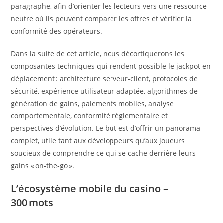
paragraphe, afin d’orienter les lecteurs vers une ressource
neutre où ils peuvent comparer les offres et vérifier la
conformité des opérateurs.
Dans la suite de cet article, nous décortiquerons les
composantes techniques qui rendent possible le jackpot en
déplacement : architecture serveur‑client, protocoles de
sécurité, expérience utilisateur adaptée, algorithmes de
génération de gains, paiements mobiles, analyse
comportementale, conformité réglementaire et
perspectives d’évolution. Le but est d’offrir un panorama
complet, utile tant aux développeurs qu’aux joueurs
soucieux de comprendre ce qui se cache derrière leurs
gains « on‑the‑go ».
L’écosystème mobile du casino –
300 mots