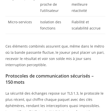
proche de
meilleure
l’utilisateur
réactivité
Micro‑services
Isolation des
Fiabilité et
fonctions
scalabilité accrue
Ces éléments combinés assurent que, même dans le métro
où la bande passante fluctue, le joueur peut placer un pari,
recevoir le résultat et voir son solde mis à jour sans
interruption perceptible.
Protocoles de communication sécurisés –
150 mots
La sécurité des échanges repose sur TLS 1.3, le protocole le
plus récent, qui chiffre chaque paquet avec des clés
éphémères, rendant les interceptions quasi impossibles.