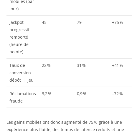
mobiles (par
jour)
Jackpot
45
79
+75 %
progressif
remporté
(heure de
pointe)
Taux de
22 %
31 %
+41 %
conversion
dépôt → jeu
Réclamations
3,2 %
0,9 %
–72 %
fraude
Les gains mobiles ont donc augmenté de 75 % grâce à une
expérience plus fluide, des temps de latence réduits et une