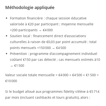
Méthodologie appliquée
Formation financière : chaque session éducative
valorisée à €20 par participant ; moyenne mensuelle
=200 participants → €4 000
Soutien local : financement direct d’associations
culturelles à raison de €0,03 par point accumulé ; total
points mensuels =150 000 → €4 500
Prévention : programme d’accompagnement individuel
coûtant €150 par cas détecté ; cas mensuels estimés à10
→ €1 500
Valeur sociale totale mensuelle = €4 000 + €4 500 + €1 500 =
€10 000
Si le budget alloué aux programmes fidelity s’élève à €5 714
par mois (incluant cashbacks et tours gratuits), alors :