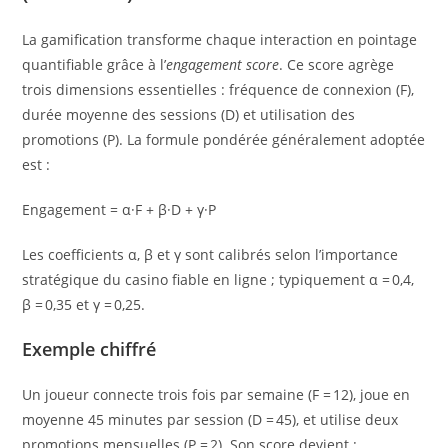
La gamification transforme chaque interaction en pointage
quantifiable grâce à l’
engagement score
. Ce score agrège
trois dimensions essentielles : fréquence de connexion (F),
durée moyenne des sessions (D) et utilisation des
promotions (P). La formule pondérée généralement adoptée
est :
Engagement = α·F + β·D + γ·P
Les coefficients α, β et γ sont calibrés selon l’importance
stratégique du casino fiable en ligne ; typiquement α = 0,4,
β = 0,35 et γ = 0,25.
Exemple chiffré
Un joueur connecte trois fois par semaine (F = 12), joue en
moyenne 45 minutes par session (D = 45), et utilise deux
promotions mensuelles (P = 2). Son score devient :