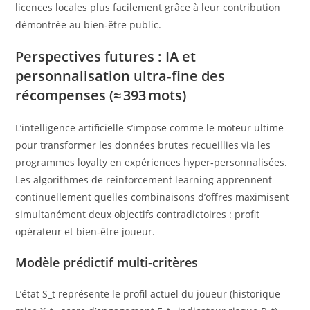
licences locales plus facilement grâce à leur contribution
démontrée au bien‑être public.
Perspectives futures : IA et
personnalisation ultra‑fine des
récompenses (≈ 393 mots)
L’intelligence artificielle s’impose comme le moteur ultime
pour transformer les données brutes recueillies via les
programmes loyalty en expériences hyper‑personnalisées.
Les algorithmes de reinforcement learning apprennent
continuellement quelles combinaisons d’offres maximisent
simultanément deux objectifs contradictoires : profit
opérateur et bien‑être joueur.
Modèle prédictif multi‑critères
L’état S_t représente le profil actuel du joueur (historique