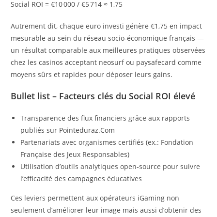
Social ROI = €10 000 / €5 714 ≈ 1,75
Autrement dit, chaque euro investi génère €1,75 en impact
mesurable au sein du réseau socio‑économique français —
un résultat comparable aux meilleures pratiques observées
chez les casinos acceptant neosurf ou paysafecard comme
moyens sûrs et rapides pour déposer leurs gains.
Bullet list – Facteurs clés du Social ROI élevé
Transparence des flux financiers grâce aux rapports
publiés sur Pointeduraz.Com
Partenariats avec organismes certifiés (ex.: Fondation
Française des Jeux Responsables)
Utilisation d’outils analytiques open‑source pour suivre
l’efficacité des campagnes éducatives
Ces leviers permettent aux opérateurs iGaming non
seulement d’améliorer leur image mais aussi d’obtenir des