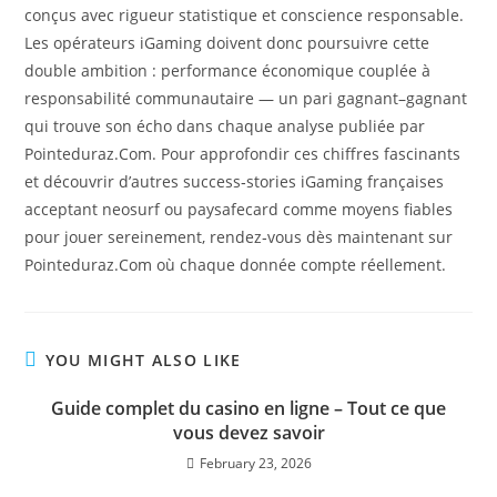
conçus avec rigueur statistique et conscience responsable.
Les opérateurs iGaming doivent donc poursuivre cette
double ambition : performance économique couplée à
responsabilité communautaire — un pari gagnant–gagnant
qui trouve son écho dans chaque analyse publiée par
Pointeduraz.Com. Pour approfondir ces chiffres fascinants
et découvrir d’autres success‑stories iGaming françaises
acceptant neosurf ou paysafecard comme moyens fiables
pour jouer sereinement, rendez‑vous dès maintenant sur
Pointeduraz.Com où chaque donnée compte réellement.
YOU MIGHT ALSO LIKE
Guide complet du casino en ligne – Tout ce que
vous devez savoir
February 23, 2026