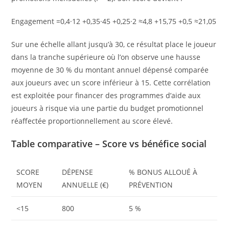
Engagement =0,4·12 +0,35·45 +0,25·2 ≈4,8 +15,75 +0,5 ≈21,05
Sur une échelle allant jusqu’à 30, ce résultat place le joueur
dans la tranche supérieure où l’on observe une hausse
moyenne de 30 % du montant annuel dépensé comparée
aux joueurs avec un score inférieur à 15. Cette corrélation
est exploitée pour financer des programmes d’aide aux
joueurs à risque via une partie du budget promotionnel
réaffectée proportionnellement au score élevé.
Table comparative – Score vs bénéfice social
SCORE
DÉPENSE
% BONUS ALLOUÉ À
MOYEN
ANNUELLE (€)
PRÉVENTION
<15
800
5 %