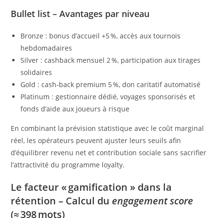
Bullet list – Avantages par niveau
Bronze : bonus d’accueil +5 %, accès aux tournois
hebdomadaires
Silver : cashback mensuel 2 %, participation aux tirages
solidaires
Gold : cash‑back premium 5 %, don caritatif automatisé
Platinum : gestionnaire dédié, voyages sponsorisés et
fonds d’aide aux joueurs à risque
En combinant la prévision statistique avec le coût marginal
réel, les opérateurs peuvent ajuster leurs seuils afin
d’équilibrer revenu net et contribution sociale sans sacrifier
l’attractivité du programme loyalty.
Le facteur « gamification » dans la
rétention – Calcul du
engagement score
(≈ 398 mots)