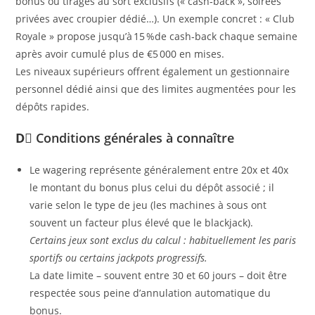
bonus ou tirages au sort exclusifs (« cash‑back », soirées
privées avec croupier dédié…). Un exemple concret : « Club
Royale » propose jusqu’à 15 %​de cash‑back chaque semaine
après avoir cumulé plus de €5 000 en mises.
Les niveaux supérieurs offrent également un gestionnaire
personnel dédié ainsi que des limites augmentées pour les
dépôts rapides.
D️⃣ Conditions générales à connaître
Le wagering représente généralement entre 20x et 40x
le montant du bonus plus celui du dépôt associé ; il
varie selon le type de jeu (les machines à sous ont
souvent un facteur plus élevé que le blackjack).
Certains jeux sont exclus du calcul : habituellement les paris
sportifs ou certains jackpots progressifs.
La date limite – souvent entre 30 et 60 jours – doit être
respectée sous peine d’annulation automatique du
bonus.