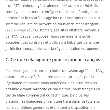
d’un RTP minimum généralement fixé autour de 96 %. Ils
sont également tenus d’intégrer un dispositif anti‑jeune
permettant le contrôle d’âge lors de l’inscription ainsi qu’un
système robuste de prévention du blanchiment d’argent
(KYC – Know Your Customer). Les sites offshore reconnus
par l’ANJ peuvent proposer leurs services tant qu’ils
acceptent ces contrôles et qu’ils sont hébergés dans une
juridiction compatible avec la réglementation européenne.
C. Ce que cela signifie pour le joueur français
Pour vous, joueur français, choisir un casino agréé par l’ANJ
assure que vos dépôts et retraits sont protégés par la
législation nationale ; vous bénéficiez ainsi d’un recours
possible devant l’Autorité ou via les tribunaux français en
cas de litige commercial ou technique. De plus, les
plateformes licenciées offrent une transparence totale sur
leurs conditions générales et mettent à disposition un