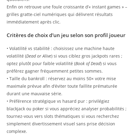
Enfin on retrouve une foule croissante d’« instant games » –
grilles gratte-ciel numériques qui délivrent résultats
immédiatement après clic.
Critères de choix d’un jeu selon son profil joueur
• Volatilité vs stabilité : choisissez une machine haute
volatilité (
Dead or Alive
) si vous ciblez gros jackpots rares ;
optez plutôt pour faible volatilité (
Book of Dead
) si vous
préférez gagner fréquemment petites sommes.
• Taille du bankroll : réservez au moins 50× votre mise
maximale prévue afin d’éviter toute faillite prématurée
durant une mauvaise série.
• Préférence stratégique vs hasard pur : privilégiez
blackjack ou poker si vous appréciez analyser probabilités ;
tournez-vous vers slots thématiques si vous recherchez
simplement divertissement visuel sans prise décision
complexe.