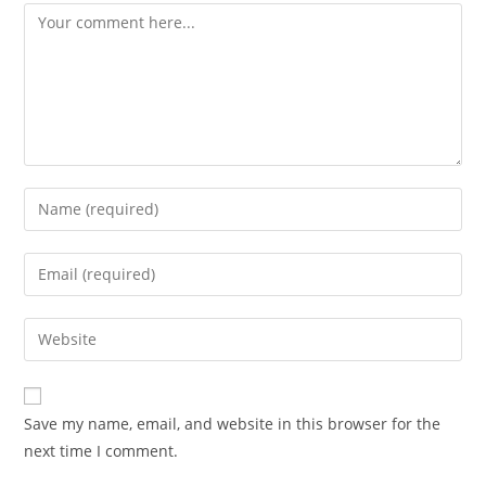
Save my name, email, and website in this browser for the
next time I comment.