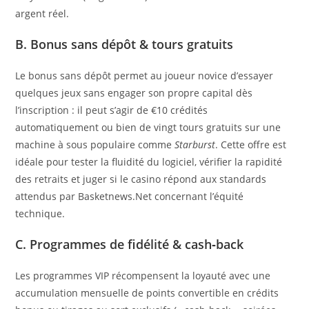
argent réel.
B. Bonus sans dépôt & tours gratuits
Le bonus sans dépôt permet au joueur novice d’essayer
quelques jeux sans engager son propre capital dès
l’inscription : il peut s’agir de €10 crédités
automatiquement ou bien de vingt tours gratuits sur une
machine à sous populaire comme
Starburst
. Cette offre est
idéale pour tester la fluidité du logiciel, vérifier la rapidité
des retraits et juger si le casino répond aux standards
attendus par Basketnews.Net concernant l’équité
technique.
C. Programmes de fidélité & cash‑back
Les programmes VIP récompensent la loyauté avec une
accumulation mensuelle de points convertible en crédits