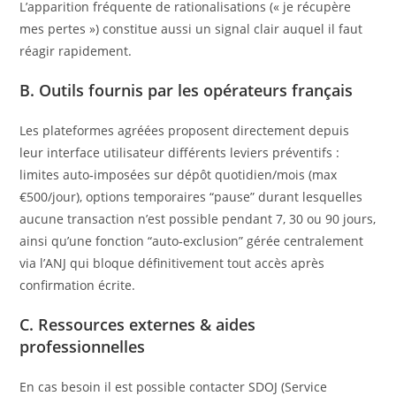
L’apparition fréquente de rationalisations (« je récupère
mes pertes ») constitue aussi un signal clair auquel il faut
réagir rapidement.
B. Outils fournis par les opérateurs français
Les plateformes agréées proposent directement depuis
leur interface utilisateur différents leviers préventifs :
limites auto‑imposées sur dépôt quotidien/mois (max
€500/jour), options temporaires “pause” durant lesquelles
aucune transaction n’est possible pendant 7, 30 ou 90 jours,
ainsi qu’une fonction “auto‑exclusion” gérée centralement
via l’ANJ qui bloque définitivement tout accès après
confirmation écrite.
C.​ Ressources externes & aides
professionnelles
En cas besoin il est possible contacter SDOJ (Service