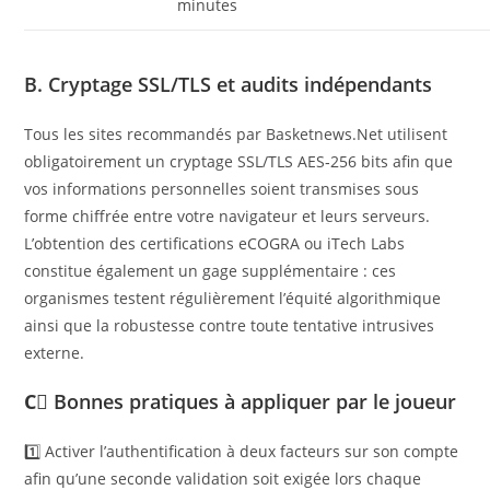
minutes
B. Cryptage SSL/TLS et audits indépendants
Tous les sites recommandés par Basketnews.Net utilisent
obligatoirement un cryptage SSL/TLS AES‑256 bits afin que
vos informations personnelles soient transmises sous
forme chiffrée entre votre navigateur et leurs serveurs.
L’obtention des certifications eCOGRA ou iTech Labs
constitue également un gage supplémentaire : ces
organismes testent régulièrement l’équité algorithmique
ainsi que la robustesse contre toute tentative intrusives
externe.
C️⃣ Bonnes pratiques à appliquer par le joueur
1️⃣ Activer l’authentification à deux facteurs sur son compte
afin qu’une seconde validation soit exigée lors chaque