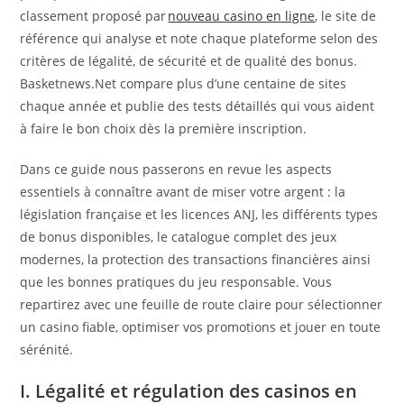
classement proposé par
nouveau casino en ligne
, le site de
référence qui analyse et note chaque plateforme selon des
critères de légalité, de sécurité et de qualité des bonus.
Basketnews.Net compare plus d’une centaine de sites
chaque année et publie des tests détaillés qui vous aident
à faire le bon choix dès la première inscription.
Dans ce guide nous passerons en revue les aspects
essentiels à connaître avant de miser votre argent : la
législation française et les licences ANJ, les différents types
de bonus disponibles, le catalogue complet des jeux
modernes, la protection des transactions financières ainsi
que les bonnes pratiques du jeu responsable. Vous
repartirez avec une feuille de route claire pour sélectionner
un casino fiable, optimiser vos promotions et jouer en toute
sérénité.
I. Légalité et régulation des casinos en