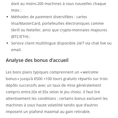
dont au moins 200 machines à sous nouvelles chaque
mois ;
Méthodes de paiement diversifiées : cartes
Visa/MasterCard, portefeuilles électroniques comme
Skrill ou Neteller, ainsi que crypto‑monnaies majeures
(BTC/ETH) ;
Service client multilingue disponible 24/7 via chat live ou
email.
Analyse des bonus d’accueil
Les bons plans typiques comprennent un « welcome
bonus » jusqu’à €500 +100 tours gratuits répartis sur trois
dépôts successifs avec un taux de mise généralement
compris entre 20x et 35x selon le jeu choisi. Il faut lire
attentivement les conditions : certains bonus excluent les
machines à sous haute volatilité tandis que d’autres
imposent un plafond maximal au gain retirable.