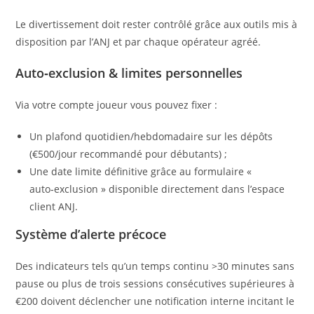
Le divertissement doit rester contrôlé grâce aux outils mis à
disposition par l’ANJ et par chaque opérateur agréé.
Auto‑exclusion & limites personnelles
Via votre compte joueur vous pouvez fixer :
Un plafond quotidien/hebdomadaire sur les dépôts
(€500/jour recommandé pour débutants) ;
Une date limite définitive grâce au formulaire «
auto‑exclusion » disponible directement dans l’espace
client ANJ.
Système d’alerte précoce
Des indicateurs tels qu’un temps continu >30 minutes sans
pause ou plus de trois sessions consécutives supérieures à
€200 doivent déclencher une notification interne incitant le