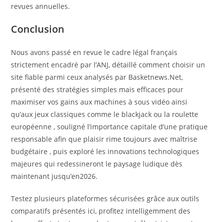
revues annuelles.
Conclusion
Nous avons passé en revue le cadre légal français
strictement encadré par l’ANJ, détaillé comment choisir un
site fiable parmi ceux analysés par Basketnews.Net,
présenté des stratégies simples mais efficaces pour
maximiser vos gains aux machines à sous vidéo ainsi
qu’aux jeux classiques comme le blackjack ou la roulette
européenne , souligné l’importance capitale d’une pratique
responsable afin que plaisir rime toujours avec maîtrise
budgétaire , puis exploré les innovations technologiques
majeures qui redessineront le paysage ludique dès
maintenant jusqu’en​2026.
Testez plusieurs plateformes sécurisées grâce aux outils
comparatifs présentés ici, profitez intelligemment des