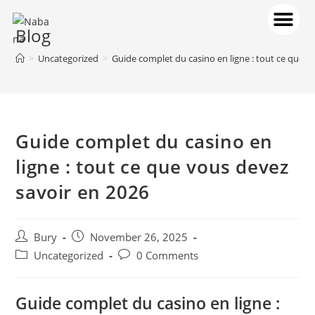
Blog
>
Uncategorized
>
Guide complet du casino en ligne : tout ce que v
Guide complet du casino en
ligne : tout ce que vous devez
savoir en 2026
Bury
November 26, 2025
Uncategorized
0 Comments
Guide complet du casino en ligne :