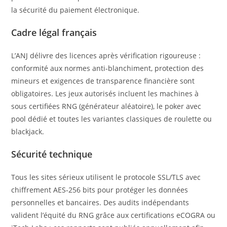
la sécurité du paiement électronique.
Cadre légal français
L’ANJ délivre des licences après vérification rigoureuse :
conformité aux normes anti‑blanchiment, protection des
mineurs et exigences de transparence financière sont
obligatoires. Les jeux autorisés incluent les machines à
sous certifiées RNG (générateur aléatoire), le poker avec
pool dédié et toutes les variantes classiques de roulette ou
blackjack.
Sécurité technique
Tous les sites sérieux utilisent le protocole SSL/TLS avec
chiffrement AES‑256 bits pour protéger les données
personnelles et bancaires. Des audits indépendants
valident l’équité du RNG grâce aux certifications eCOGRA ou