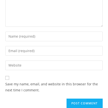
Save my name, email, and website in this browser for the
next time I comment.