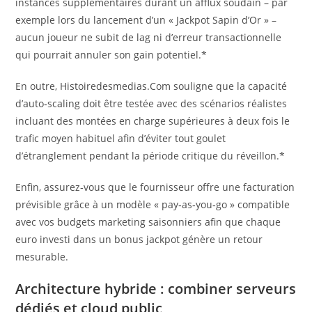
instances supplémentaires durant un afflux soudain – par
exemple lors du lancement d’un « Jackpot Sapin d’Or » –
aucun joueur ne subit de lag ni d’erreur transactionnelle
qui pourrait annuler son gain potentiel.*
En outre, Histoiredesmedias.Com souligne que la capacité
d’auto‑scaling doit être testée avec des scénarios réalistes
incluant des montées en charge supérieures à deux fois le
trafic moyen habituel afin d’éviter tout goulet
d’étranglement pendant la période critique du réveillon.*
Enfin, assurez‑vous que le fournisseur offre une facturation
prévisible grâce à un modèle « pay‑as‑you‑go » compatible
avec vos budgets marketing saisonniers afin que chaque
euro investi dans un bonus jackpot génère un retour
mesurable.
Architecture hybride : combiner serveurs
dédiés et cloud public