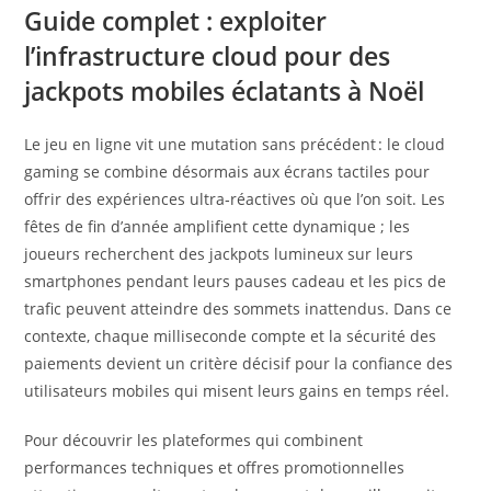
Guide complet : exploiter
l’infrastructure cloud pour des
jackpots mobiles éclatants à Noël
Le jeu en ligne vit une mutation sans précédent : le cloud
gaming se combine désormais aux écrans tactiles pour
offrir des expériences ultra‑réactives où que l’on soit. Les
fêtes de fin d’année amplifient cette dynamique ; les
joueurs recherchent des jackpots lumineux sur leurs
smartphones pendant leurs pauses cadeau et les pics de
trafic peuvent atteindre des sommets inattendus. Dans ce
contexte, chaque milliseconde compte et la sécurité des
paiements devient un critère décisif pour la confiance des
utilisateurs mobiles qui misent leurs gains en temps réel.
Pour découvrir les plateformes qui combinent
performances techniques et offres promotionnelles