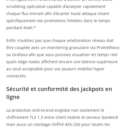
scrubbing spécialisé capable d’analyser rapidement
chaque flux entrant afin d’écarter toute attaque visant
spécifiquement vos promotions limitées dans le temps
pendant Noël.*
Enfin n’oubliez pas que chaque amélioration réseau doit
être couplée avec un monitoring granulaire via Prometheus
ou Grafana afin que vous puissiez visualiser en temps réel
quels edge nodes affichent encore une latence supérieure
au seuil acceptable pour vos joueurs mobiles hyper
connectés.
Sécurité et conformité des jackpots en
ligne
La protection end‑to‑end englobe non seulement le
chiffrement TLS 1.​3 entre client mobile et serveur backend
mais aussi un stockage chiffré AES‑256 pour toutes les