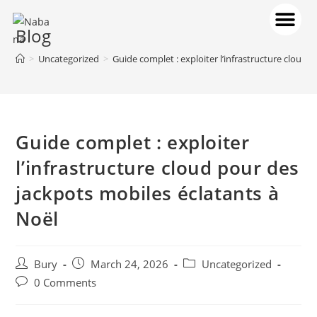
Blog
>
Uncategorized
>
Guide complet : exploiter l’infrastructure cloud 
Guide complet : exploiter
l’infrastructure cloud pour des
jackpots mobiles éclatants à
Noël
Bury
March 24, 2026
Uncategorized
0 Comments