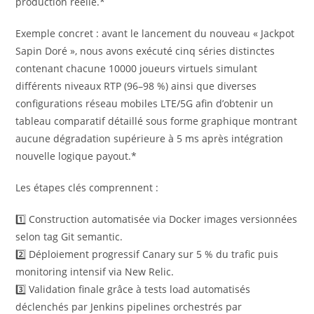
production réelle.*
Exemple concret : avant le lancement du nouveau « Jackpot
Sapin Doré », nous avons exécuté cinq séries distinctes
contenant chacune 10000 joueurs virtuels simulant
différents niveaux RTP (96–98 %) ainsi que diverses
configurations réseau mobiles LTE/5G afin d’obtenir un
tableau comparatif détaillé sous forme graphique montrant
aucune dégradation supérieure à 5 ms après intégration
nouvelle logique payout.*
Les étapes clés comprennent :
1️⃣ Construction automatisée via Docker images versionnées
selon tag Git semantic.
2️⃣ Déploiement progressif Canary sur 5 % du trafic puis
monitoring intensif via New Relic.
3️⃣ Validation finale grâce à tests load automatisés
déclenchés par Jenkins pipelines orchestrés par