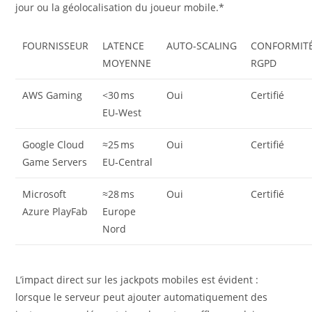
jour ou la géolocalisation du joueur mobile.*
FOURNISSEUR
LATENCE
AUTO‑SCALING
CONFORMIT
MOYENNE
RGPD
AWS Gaming
<30 ms
Oui
Certifié
EU‑West
Google Cloud
≈25 ms
Oui
Certifié
Game Servers
EU‑Central
Microsoft
≈28 ms
Oui
Certifié
Azure PlayFab
Europe
Nord
L’impact direct sur les jackpots mobiles est évident :
lorsque le serveur peut ajouter automatiquement des