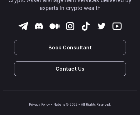
Crypto Asset Management services delivered by
experts in crypto wealth
Book Consultant
Contact Us
Privacy Policy
- Nabana© 2022 - All Rights Reserved.