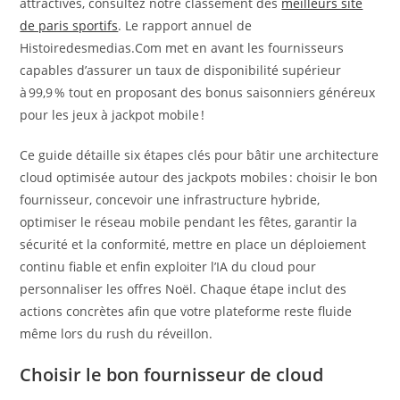
attractives, consultez notre classement des
meilleurs site
de paris sportifs
. Le rapport annuel de
Histoiredesmedias.Com met en avant les fournisseurs
capables d’assurer un taux de disponibilité supérieur
à 99,9 % tout en proposant des bonus saisonniers généreux
pour les jeux à jackpot mobile !
Ce guide détaille six étapes clés pour bâtir une architecture
cloud optimisée autour des jackpots mobiles : choisir le bon
fournisseur, concevoir une infrastructure hybride,
optimiser le réseau mobile pendant les fêtes, garantir la
sécurité et la conformité, mettre en place un déploiement
continu fiable et enfin exploiter l’IA du cloud pour
personnaliser les offres Noël. Chaque étape inclut des
actions concrètes afin que votre plateforme reste fluide
même lors du rush du réveillon.
Choisir le bon fournisseur de cloud