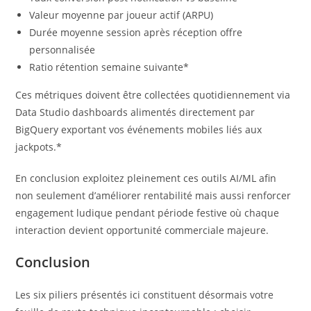
Valeur moyenne par joueur actif (ARPU)
Durée moyenne session après réception offre
personnalisée
Ratio rétention semaine suivante*
Ces métriques doivent être collectées quotidiennement via
Data Studio dashboards alimentés directement par
BigQuery exportant vos événements mobiles liés aux
jackpots.*
En conclusion exploitez pleinement ces outils AI/ML afin
non seulement d’améliorer rentabilité mais aussi renforcer
engagement ludique pendant période festive où chaque
interaction devient opportunité commerciale majeure.
Conclusion
Les six piliers présentés ici constituent désormais votre