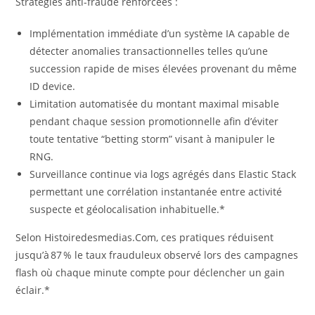
Stratégies anti-fraude renforcées :
Implémentation immédiate d’un système IA capable de
détecter anomalies transactionnelles telles qu’une
succession rapide de mises élevées provenant du même
ID device.
Limitation automatisée du montant maximal misable
pendant chaque session promotionnelle afin d’éviter
toute tentative “betting storm” visant à manipuler le
RNG.
Surveillance continue via logs agrégés dans Elastic Stack
permettant une corrélation instantanée entre activité
suspecte et géolocalisation inhabituelle.*
Selon Histoiredesmedias.Com, ces pratiques réduisent
jusqu’à 87 % le taux frauduleux observé lors des campagnes
flash où chaque minute compte pour déclencher un gain
éclair.*