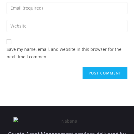
Save my name, email, and website in this browser for the
next time I comment.