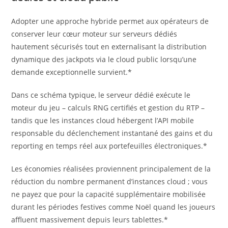
Adopter une approche hybride permet aux opérateurs de
conserver leur cœur moteur sur serveurs dédiés
hautement sécurisés tout en externalisant la distribution
dynamique des jackpots via le cloud public lorsqu’une
demande exceptionnelle survient.*
Dans ce schéma typique, le serveur dédié exécute le
moteur du jeu – calculs RNG certifiés et gestion du RTP –
tandis que les instances cloud hébergent l’API mobile
responsable du déclenchement instantané des gains et du
reporting en temps réel aux portefeuilles électroniques.*
Les économies réalisées proviennent principalement de la
réduction du nombre permanent d’instances cloud ; vous
ne payez que pour la capacité supplémentaire mobilisée
durant les périodes festives comme Noël quand les joueurs
affluent massivement depuis leurs tablettes.*