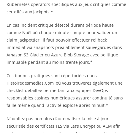
Kubernetes operators spécifiques aux jeux critiques comme
ceux liés aux jackpots.*
En cas incident critique détecté durant période haute
comme Noël où chaque minute compte pour valider un
claim jackpottier , il faut pouvoir effectuer rollback
immédiat via snapshots préalablement sauvegardés dans
Amazon S3 Glacier ou Azure Blob Storage avec politique
immuable pendant au moins trente jours.*
Ces bonnes pratiques sont répertoriées dans
Histoiredesmedias.Com, où vous trouverez également une
checklist détaillée permettant aux équipes DevOps
responsables casinos numériques assurer continuité sans
faille même quand l’activité explose après minuit.*
N’oubliez pas non plus d’automatiser la mise à jour
sécurisée des certificats TLS via Let’s Encrypt ou ACM afin