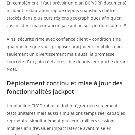
En complément il faut prévoir un plan BCP/DRP documenté
incluant restauration rapide depuis snapshots chiffrés
stockés dans plusieurs régions géographiques afin qu’en
cas incident majeur aucun jackpot ne soit perdu ni altéré.*
Ainsi sécurité rime avec confiance client – condition sine
qua non lorsque vous proposez aux joueurs mobiles non
seulement un divertissement mais aussi la promesse
concrète d’un gain réel accessible depuis leur poche durant
Noël.
Déploiement continu et mise à jour des
fonctionnalités jackpot
Un pipeline CI/CD robuste doit intégrer non seulement
tests unitaires mais aussi simulations temps réel capables
reproduire simultanément plusieurs milliers sessions
mobiles afin d’évaluer impact latence avant mise en