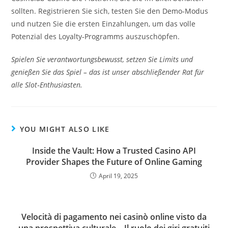
sollten. Registrieren Sie sich, testen Sie den Demo‑Modus
und nutzen Sie die ersten Einzahlungen, um das volle
Potenzial des Loyalty‑Programms auszuschöpfen.
Spielen Sie verantwortungsbewusst, setzen Sie Limits und
genießen Sie das Spiel – das ist unser abschließender Rat für
alle Slot‑Enthusiasten.
YOU MIGHT ALSO LIKE
Inside the Vault: How a Trusted Casino API
Provider Shapes the Future of Online Gaming
April 19, 2025
Velocità di pagamento nei casinò online visto da