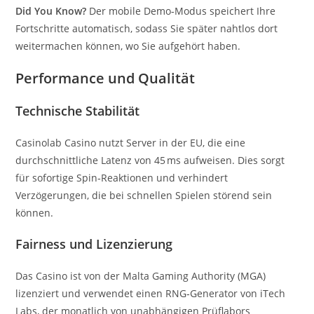
Did You Know?
Der mobile Demo‑Modus speichert Ihre
Fortschritte automatisch, sodass Sie später nahtlos dort
weitermachen können, wo Sie aufgehört haben.
Performance und Qualität
Technische Stabilität
Casinolab Casino nutzt Server in der EU, die eine
durchschnittliche Latenz von 45 ms aufweisen. Dies sorgt
für sofortige Spin‑Reaktionen und verhindert
Verzögerungen, die bei schnellen Spielen störend sein
können.
Fairness und Lizenzierung
Das Casino ist von der Malta Gaming Authority (MGA)
lizenziert und verwendet einen RNG‑Generator von iTech
Labs, der monatlich von unabhängigen Prüflabors