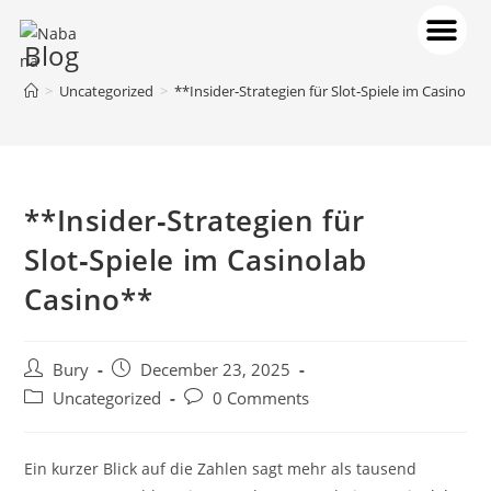
Blog
>
Uncategorized
>
**Insider‑Strategien für Slot‑Spiele im Casinolab
**Insider‑Strategien für
Slot‑Spiele im Casinolab
Casino**
Bury
December 23, 2025
Uncategorized
0 Comments
Ein kurzer Blick auf die Zahlen sagt mehr als tausend