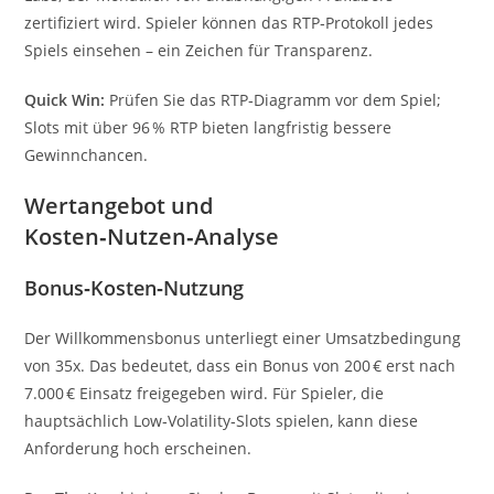
zertifiziert wird. Spieler können das RTP‑Protokoll jedes
Spiels einsehen – ein Zeichen für Transparenz.
Quick Win:
Prüfen Sie das RTP‑Diagramm vor dem Spiel;
Slots mit über 96 % RTP bieten langfristig bessere
Gewinnchancen.
Wertangebot und
Kosten‑Nutzen‑Analyse
Bonus‑Kosten‑Nutzung
Der Willkommensbonus unterliegt einer Umsatzbedingung
von 35x. Das bedeutet, dass ein Bonus von 200 € erst nach
7.000 € Einsatz freigegeben wird. Für Spieler, die
hauptsächlich Low‑Volatility‑Slots spielen, kann diese
Anforderung hoch erscheinen.