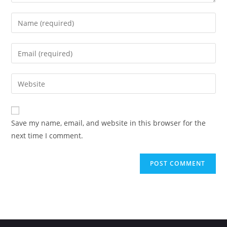
Save my name, email, and website in this browser for the
next time I comment.