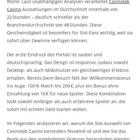
Worte: Laut unabhängigen Analysen verarbeitet
Casinolab
Casino
Auszahlungen im Durchschnitt innerhalb von
22 Stunden – deutlich schneller als der
Branchendurchschnitt von 48 Stunden. Diese
Geschwindigkeit ist besonders für Slot‑Fans wichtig, weil sie
sofort über Gewinne verfügen können.
Der erste Eindruck des Portals ist sauber und
deutschsprachig. Das Design ist responsiv, sodass sowohl
Desktop‑ als auch Mobilnutzer ein gleichwertiges Erlebnis
erhalten. Bereits beim Besuch fällt der Willkommensbonus
ins Auge: 100 % Match bis 200 €, plus ein Bonus ohne
Einzahlung von 10 € für neue Spieler. Diese Kombination
lockt sowohl Anfänger als auch erfahrene Spieler an, die
sofort mit echtem Geld starten wollen.
Im Folgenden analysieren wir, warum die Slot‑Auswahl von
Casinolab Casino besonders fesselnd ist und wie Sie das
Beste aus den angebotenen Features herausholen können.