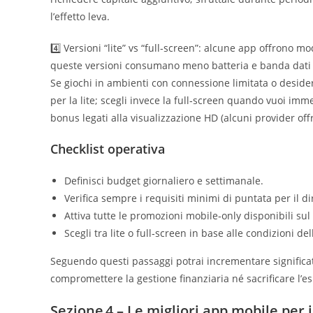
l’effetto leva.
4️⃣ Versioni “lite” vs “full‑screen”: alcune app offrono mo
queste versioni consumano meno batteria e banda dati 
Se giochi in ambienti con connessione limitata o deside
per la lite; scegli invece la full‑screen quando vuoi im
bonus legati alla visualizzazione HD (alcuni provider offr
Checklist operativa
Definisci budget giornaliero e settimanale.
Verifica sempre i requisiti minimi di puntata per il dir
Attiva tutte le promozioni mobile‑only disponibili sul
Scegli tra lite o full‑screen in base alle condizioni de
Seguendo questi passaggi potrai incrementare significat
compromettere la gestione finanziaria né sacrificare l’es
Sezione 4 – Le migliori app mobile per 