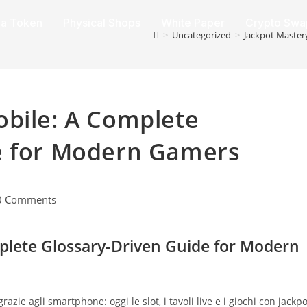
a Token
Physical Shops
White Paper
Crypto Swa
>
Uncategorized
>
Jackpot Master
obile: A Complete
e for Modern Gamers
0 Comments
plete Glossary‑Driven Guide for Modern
azie agli smartphone: oggi le slot, i tavoli live e i giochi con jackpo