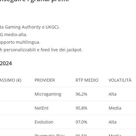
alta Gaming Authority o UKGC).
4G medio‑alta.
supporto multilingua.
 personalizzabili e feed live dei jackpot.
‑2024
SSIMO (€)
PROVIDER
RTP MEDIO
VOLATILITÀ
Microgaming
96,2%
Alta
NetEnt
95,8%
Media
Evolution
97,0%
Alta
Pragmatic Play
96,5%
Media