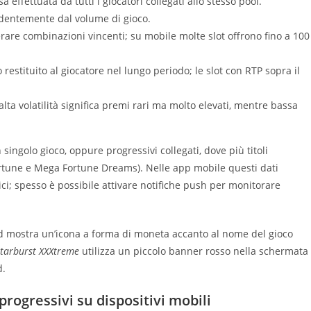
effettuata da tutti i giocatori collegati allo stesso pool.
dentemente dal volume di gioco.
nerare combinazioni vincenti; su mobile molte slot offrono fino a 100
 restituito al giocatore nel lungo periodo; le slot con RTP sopra il
; alta volatilità significa premi rari ma molto elevati, mentre bassa
singolo gioco, oppure progressivi collegati, dove più titoli
rtune e Mega Fortune Dreams). Nelle app mobile questi dati
i; spesso è possibile attivare notifiche push per monitorare
 mostra un’icona a forma di moneta accanto al nome del gioco
tarburst XXXtreme
utilizza un piccolo banner rosso nella schermata
d.
rogressivi su dispositivi mobili