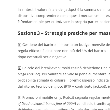
In sintesi, il valore finale del jackpot è la somma dei mi
dispositivi; comprendere come questi meccanismi intera
è fondamentale per ottimizzare la propria partecipazio
Sezione 3 – Strategie pratiche per mass
1️⃣ Gestione del bankroll: imposta un budget mensile de
regola efficace è destinare non più del 5 % del bankroll 
dopo eventuali serie negative.
2️⃣ Calcolo del break‑even: molti casinò richiedono una p
Mega Fortune
). Per valutare se vale la pena aumentare la
probabilità stimata di colpire il premio (spesso indicata
dal ritorno teorico del gioco (RTP + contributo jackpot),
3️⃣ Promozioni mobile‑only: Rcdc.it segnala regolarmen
of Dead
o
deposit bonus fino al 200 %
validi solo tramite 
richiedere capitale aggiuntivo; sfruttale durante period