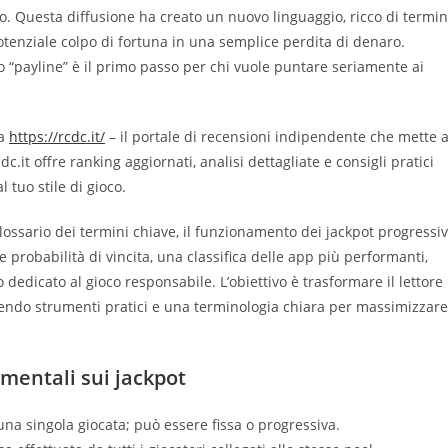
. Questa diffusione ha creato un nuovo linguaggio, ricco di termin
tenziale colpo di fortuna in una semplice perdita di denaro.
 o “payline” è il primo passo per chi vuole puntare seriamente ai
ta
https://rcdc.it/
– il portale di recensioni indipendente che mette 
.it offre ranking aggiornati, analisi dettagliate e consigli pratici
 tuo stile di gioco.
lossario dei termini chiave, il funzionamento dei jackpot progressiv
e probabilità di vincita, una classifica delle app più performanti,
o dedicato al gioco responsabile. L’obiettivo è trasformare il lettore
rnendo strumenti pratici e una terminologia chiara per massimizzare
amentali sui jackpot
na singola giocata; può essere fissa o progressiva.