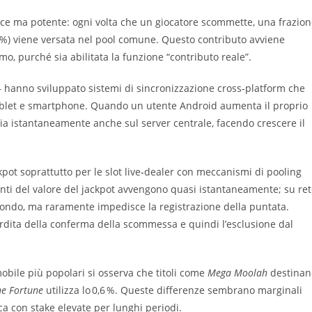
ice ma potente: ogni volta che un giocatore scommette, una frazio
o 1 %) viene versata nel pool comune. Questo contributo avviene
 purché sia abilitata la funzione “contributo reale”.
 – hanno sviluppato sistemi di sincronizzazione cross‑platform che
tablet e smartphone. Quando un utente Android aumenta il proprio
pia istantaneamente anche sul server centrale, facendo crescere il
kpot soprattutto per le slot live‑dealer con meccanismi di pooling
nti del valore del jackpot avvengono quasi istantaneamente; su re
econdo, ma raramente impedisce la registrazione della puntata.
rdita della conferma della scommessa e quindi l’esclusione dal
obile più popolari si osserva che titoli come
Mega Moolah
destinan
ne Fortune
utilizza lo 0,6 %. Queste differenze sembrano marginali
ca con stake elevate per lunghi periodi.