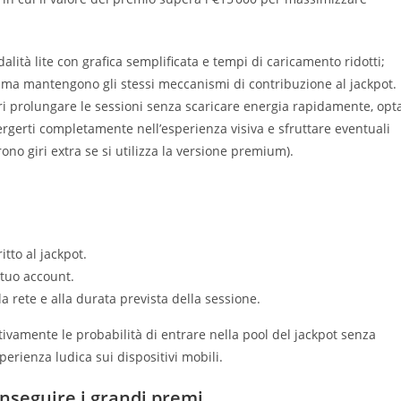
dalità lite con grafica semplificata e tempi di caricamento ridotti;
ma mantengono gli stessi meccanismi di contribuzione al jackpot.
ri prolungare le sessioni senza scaricare energia rapidamente, opt
mergerti completamente nell’esperienza visiva e sfruttare eventuali
ono giri extra se si utilizza la versione premium).
itto al jackpot.
 tuo account.
lla rete e alla durata prevista della sessione.
ivamente le probabilità di entrare nella pool del jackpot senza
perienza ludica sui dispositivi mobili.
inseguire i grandi premi