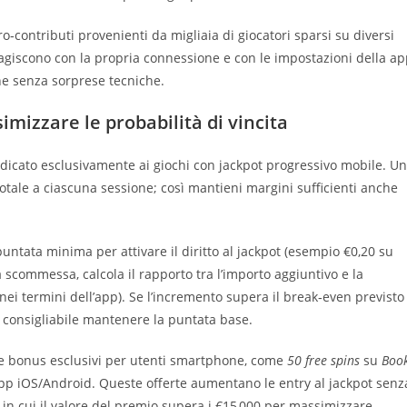
cro‑contributi provenienti da migliaia di giocatori sparsi su diversi
giscono con la propria connessione e con le impostazioni della a
ne senza sorprese tecniche.
imizzare le probabilità di vincita
dicato esclusivamente ai giochi con jackpot progressivo mobile. U
totale a ciascuna sessione; così mantieni margini sufficienti anche
untata minima per attivare il diritto al jackpot (esempio €0,20 su
 scommessa, calcola il rapporto tra l’importo aggiuntivo e la
 nei termini dell’app). Se l’incremento supera il break‑even previsto
 è consigliabile mantenere la puntata base.
te bonus esclusivi per utenti smartphone, come
50 free spins
su
Boo
app iOS/Android. Queste offerte aumentano le entry al jackpot senz
i in cui il valore del premio supera i €15 000 per massimizzare