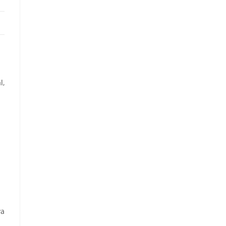
l,
va