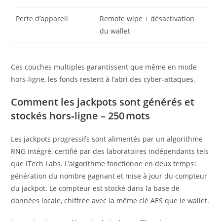
Perte d’appareil
Remote wipe + désactivation
du wallet
Ces couches multiples garantissent que même en mode
hors‑ligne, les fonds restent à l’abri des cyber‑attaques.
Comment les jackpots sont générés et
stockés hors‑ligne – 250 mots
Les jackpots progressifs sont alimentés par un algorithme
RNG intégré, certifié par des laboratoires indépendants tels
que iTech Labs. L’algorithme fonctionne en deux temps :
génération du nombre gagnant et mise à jour du compteur
du jackpot. Le compteur est stocké dans la base de
données locale, chiffrée avec la même clé AES que le wallet.