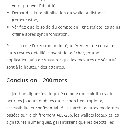
votre preuve d’identité.
Demandez la réinitialisation du wallet à distance
(remote wipe).
Vérifiez que le solde du compte en ligne reflète les gains
offline après synchronisation.
Prescriforme.Fr recommande régulièrement de consulter
leurs revues détaillées avant de télécharger une
application, afin de s’assurer que les mesures de sécurité
sont à la hauteur des attentes.
Conclusion – 200 mots
Le jeu hors‑ligne s’est imposé comme une solution viable
pour les joueurs mobiles qui recherchent rapidité,
accessibilité et confidentialité. Les architectures modernes,
basées sur le chiffrement AES‑256, les wallets locaux et les
signatures numériques, garantissent que les dépôts, les