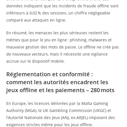
données indiquent que les incidents de fraude offline sont
inférieurs à 0,02 % des sessions, un chiffre négligeable
comparé aux attaques en ligne.
En résumé, les menaces les plus sérieuses restent les
mêmes que pour le jeu en ligne : phishing, malwares et
mauvaise gestion des mots de passe. Le offline ne crée pas
de nouveaux vecteurs, mais il nécessite une vigilance
accrue sur le dispositif mobile.
Réglementation et conformité :
comment les autorités encadrent les
jeux offline et les paiements – 280 mots
En Europe, les licences délivrées par la Malta Gaming
Authority (MGA), le UK Gambling Commission (UKGC) et
l’Autorité Nationale des Jeux (ANJ, ex‑ARJEL) imposent des
exigences strictes même pour les jeux offline.