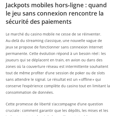
Jackpots mobiles hors‑ligne : quand
le jeu sans connexion rencontre la
sécurité des paiements
Le marché du casino mobile ne cesse de se réinventer.
Au‑delà du streaming classique, une nouvelle vague de
jeux se propose de fonctionner sans connexion Internet
permanente. Cette évolution répond à un besoin réel : les
joueurs qui se déplacent en train, en avion ou dans des
zones où la couverture réseau est intermittente souhaitent
tout de même profiter d’une session de poker ou de slots
sans attendre le signal. Le résultat est un « offline » qui
conserve l’expérience complète du casino tout en limitant la
consommation de données.
Cette promesse de liberté s’accompagne d’une question
cruciale : comment garantir que les dépôts, les mises et les