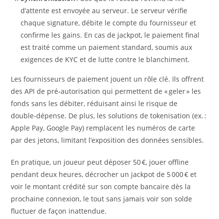
d’attente est envoyée au serveur. Le serveur vérifie
chaque signature, débite le compte du fournisseur et
confirme les gains. En cas de jackpot, le paiement final
est traité comme un paiement standard, soumis aux
exigences de KYC et de lutte contre le blanchiment.
Les fournisseurs de paiement jouent un rôle clé. Ils offrent
des API de pré‑autorisation qui permettent de « geler » les
fonds sans les débiter, réduisant ainsi le risque de
double‑dépense. De plus, les solutions de tokenisation (ex. :
Apple Pay, Google Pay) remplacent les numéros de carte
par des jetons, limitant l’exposition des données sensibles.
En pratique, un joueur peut déposer 50 €, jouer offline
pendant deux heures, décrocher un jackpot de 5 000 € et
voir le montant crédité sur son compte bancaire dès la
prochaine connexion, le tout sans jamais voir son solde
fluctuer de façon inattendue.