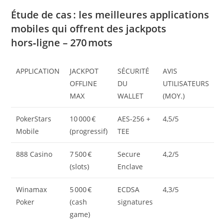
Étude de cas : les meilleures applications
mobiles qui offrent des jackpots
hors‑ligne – 270 mots
APPLICATION
JACKPOT
SÉCURITÉ
AVIS
OFFLINE
DU
UTILISATEURS
MAX
WALLET
(MOY.)
PokerStars
10 000 €
AES‑256 +
4,5/5
Mobile
(progressif)
TEE
888 Casino
7 500 €
Secure
4,2/5
(slots)
Enclave
Winamax
5 000 €
ECDSA
4,3/5
Poker
(cash
signatures
game)