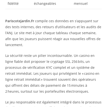
fidélité
échangeables
mensuel
Pariscotejardin.Fr
compile ces données en s’appuyant sur
des tests internes, des retours d’utilisateurs et les audits de
l’ANJ. Le site met à jour chaque tableau chaque semaine,
afin que les joueurs puissent réagir aux nouvelles offres de
lancement.
La sécurité reste un pilier incontournable. Un casino en
ligne fiable doit proposer le cryptage SSL 256 bits, un
processus de vérification KYC complet et un système de
retrait immédiat. Les joueurs qui privilégient le « casino en
ligne retrait immédiat » trouvent souvent des opérateurs
qui offrent des délais de paiement de 15 minutes à
2 heures, surtout sur les portefeuilles électroniques.
Le jeu responsable est également intégré dans le processus