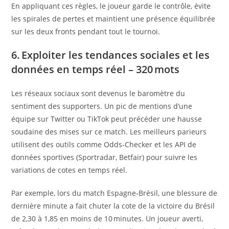
En appliquant ces règles, le joueur garde le contrôle, évite
les spirales de pertes et maintient une présence équilibrée
sur les deux fronts pendant tout le tournoi.
6. Exploiter les tendances sociales et les
données en temps réel – 320 mots
Les réseaux sociaux sont devenus le baromètre du
sentiment des supporters. Un pic de mentions d’une
équipe sur Twitter ou TikTok peut précéder une hausse
soudaine des mises sur ce match. Les meilleurs parieurs
utilisent des outils comme Odds‑Checker et les API de
données sportives (Sportradar, Betfair) pour suivre les
variations de cotes en temps réel.
Par exemple, lors du match Espagne‑Brésil, une blessure de
dernière minute a fait chuter la cote de la victoire du Brésil
de 2,30 à 1,85 en moins de 10 minutes. Un joueur averti,