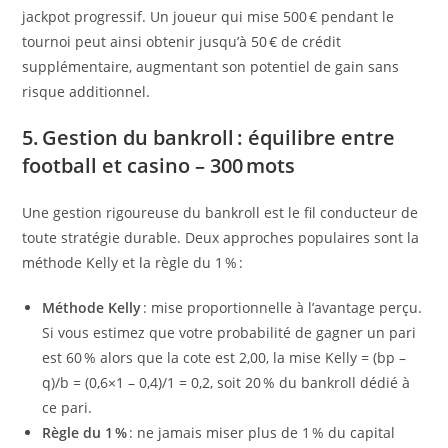
jackpot progressif. Un joueur qui mise 500 € pendant le
tournoi peut ainsi obtenir jusqu’à 50 € de crédit
supplémentaire, augmentant son potentiel de gain sans
risque additionnel.
5. Gestion du bankroll : équilibre entre
football et casino – 300 mots
Une gestion rigoureuse du bankroll est le fil conducteur de
toute stratégie durable. Deux approches populaires sont la
méthode Kelly et la règle du 1 % :
Méthode Kelly
: mise proportionnelle à l’avantage perçu.
Si vous estimez que votre probabilité de gagner un pari
est 60 % alors que la cote est 2,00, la mise Kelly = (bp –
q)/b = (0,6×1 – 0,4)/1 = 0,2, soit 20 % du bankroll dédié à
ce pari.
Règle du 1 %
: ne jamais miser plus de 1 % du capital