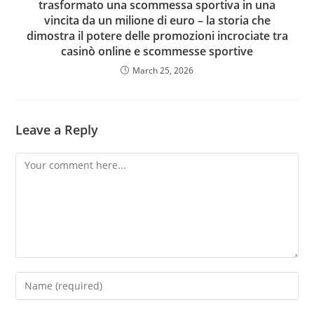
trasformato una scommessa sportiva in una
vincita da un milione di euro – la storia che
dimostra il potere delle promozioni incrociate tra
casinò online e scommesse sportive
March 25, 2026
Leave a Reply