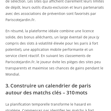
de sélection. Les sites qui affichent clairement leurs limites
de dépôt, leurs outils d’auto‑exclusion et leurs partenariats
avec des associations de prévention sont favorisés par
Pariscotejardin.Fr.
En résumé, la plateforme idéale combine une licence
solide, des bonus alléchants, un large éventail de jeux (y
compris des slots à volatilité élevée pour les paris à fort
potentiel), une application mobile performante et un
service client réactif. En suivant les classements de
Pariscotejardin.Fr, le joueur évite les pièges des sites peu
transparents et maximise ses chances de gains pendant le
Mondial.
3. Construire un calendrier de paris
autour des matchs clés – 310 mots
La planification temporelle transforme le hasard en
stratégie. Commencez par identifier les matchs à fort