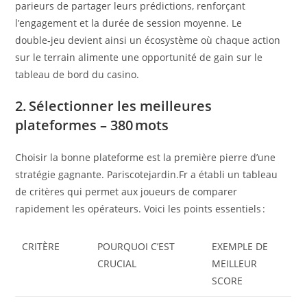
parieurs de partager leurs prédictions, renforçant
l’engagement et la durée de session moyenne. Le
double‑jeu devient ainsi un écosystème où chaque action
sur le terrain alimente une opportunité de gain sur le
tableau de bord du casino.
2. Sélectionner les meilleures
plateformes – 380 mots
Choisir la bonne plateforme est la première pierre d’une
stratégie gagnante. Pariscotejardin.Fr a établi un tableau
de critères qui permet aux joueurs de comparer
rapidement les opérateurs. Voici les points essentiels :
CRITÈRE
POURQUOI C’EST
EXEMPLE DE
CRUCIAL
MEILLEUR
SCORE