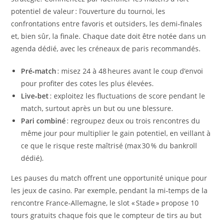
potentiel de valeur : l’ouverture du tournoi, les
confrontations entre favoris et outsiders, les demi‑finales
et, bien sûr, la finale. Chaque date doit être notée dans un
agenda dédié, avec les créneaux de paris recommandés.
Pré‑match
: misez 24 à 48 heures avant le coup d’envoi
pour profiter des cotes les plus élevées.
Live‑bet
: exploitez les fluctuations de score pendant le
match, surtout après un but ou une blessure.
Pari combiné
: regroupez deux ou trois rencontres du
même jour pour multiplier le gain potentiel, en veillant à
ce que le risque reste maîtrisé (max 30 % du bankroll
dédié).
Les pauses du match offrent une opportunité unique pour
les jeux de casino. Par exemple, pendant la mi‑temps de la
rencontre France‑Allemagne, le slot « Stade » propose 10
tours gratuits chaque fois que le compteur de tirs au but