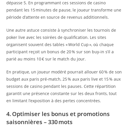
dépasse 5. En programmant ces sessions de casino
pendant les 15 minutes de pause, le joueur transforme une
période d’attente en source de revenus additionnels.
Une autre astuce consiste à synchroniser les tournois de
poker live avec les soirées de qualification. Les sites
organisent souvent des tables « World Cup », où chaque
participant reçoit un bonus de 20 % sur son buy‑in s’il a
parié au moins 10 € sur le match du jour.
En pratique, un joueur modéré pourrait allouer 60 % de son
budget aux paris pré‑match, 25 % aux paris live et 15 % aux
sessions de casino pendant les pauses. Cette répartition
garantit une présence constante sur les deux fronts, tout
en limitant l’exposition à des pertes concentrées.
4. Optimiser les bonus et promotions
saisonnières – 330 mots