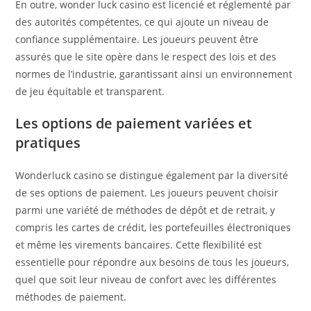
En outre, wonder luck casino est licencié et réglementé par
des autorités compétentes, ce qui ajoute un niveau de
confiance supplémentaire. Les joueurs peuvent être
assurés que le site opère dans le respect des lois et des
normes de l’industrie, garantissant ainsi un environnement
de jeu équitable et transparent.
Les options de paiement variées et
pratiques
Wonderluck casino se distingue également par la diversité
de ses options de paiement. Les joueurs peuvent choisir
parmi une variété de méthodes de dépôt et de retrait, y
compris les cartes de crédit, les portefeuilles électroniques
et même les virements bancaires. Cette flexibilité est
essentielle pour répondre aux besoins de tous les joueurs,
quel que soit leur niveau de confort avec les différentes
méthodes de paiement.