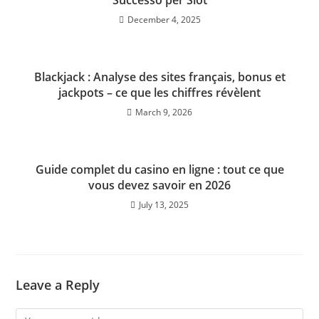
Successo per Slot
December 4, 2025
Blackjack : Analyse des sites français, bonus et
jackpots – ce que les chiffres révèlent
March 9, 2026
Guide complet du casino en ligne : tout ce que
vous devez savoir en 2026
July 13, 2025
Leave a Reply