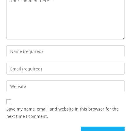
Save my name, email, and website in this browser for the
next time I comment.