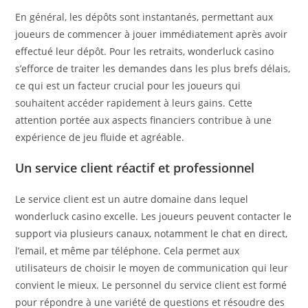
En général, les dépôts sont instantanés, permettant aux
joueurs de commencer à jouer immédiatement après avoir
effectué leur dépôt. Pour les retraits, wonderluck casino
s’efforce de traiter les demandes dans les plus brefs délais,
ce qui est un facteur crucial pour les joueurs qui
souhaitent accéder rapidement à leurs gains. Cette
attention portée aux aspects financiers contribue à une
expérience de jeu fluide et agréable.
Un service client réactif et professionnel
Le service client est un autre domaine dans lequel
wonderluck casino excelle. Les joueurs peuvent contacter le
support via plusieurs canaux, notamment le chat en direct,
l’email, et même par téléphone. Cela permet aux
utilisateurs de choisir le moyen de communication qui leur
convient le mieux. Le personnel du service client est formé
pour répondre à une variété de questions et résoudre des