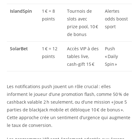
IslandSpin
1 € = 8
Tournois de
Alertes
points
slots avec
odds boost
prize pool, 10 €
sport
de bonus
SolarBet
1 € = 12
Accès VIP à des
Push
points
tables live,
« Daily
cash‑gift 15 €
Spin »
Les notifications push jouent un rôle crucial : elles
informent le joueur d’une promotion flash, comme 50 % de
cashback valable 2 h seulement, ou d’une mission « Joue 5
parties de blackjack mobile et débloque 10 € de bonus ».
Cette approche crée un sentiment d’urgence qui augmente
le taux de conversion.