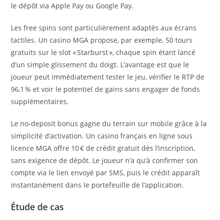
le dépôt via Apple Pay ou Google Pay.
Les free spins sont particulièrement adaptés aux écrans
tactiles. Un casino MGA propose, par exemple, 50 tours
gratuits sur le slot « Starburst », chaque spin étant lancé
d’un simple glissement du doigt. L’avantage est que le
joueur peut immédiatement tester le jeu, vérifier le RTP de
96,1 % et voir le potentiel de gains sans engager de fonds
supplémentaires.
Le no‑deposit bonus gagne du terrain sur mobile grâce à la
simplicité d’activation. Un casino français en ligne sous
licence MGA offre 10 € de crédit gratuit dès l’inscription,
sans exigence de dépôt. Le joueur n’a qu’à confirmer son
compte via le lien envoyé par SMS, puis le crédit apparaît
instantanément dans le portefeuille de l’application.
Étude de cas