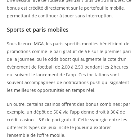
une session live de roulette pendant plus de 30 minutes. Ce
bonus est crédité directement sur le portefeuille mobile,
permettant de continuer à jouer sans interruption.
Sports et paris mobiles
Sous licence MGA, les paris sportifs mobiles bénéficient de
promotions comme le pari gratuit de 5 € sur le premier pari
de la journée, ou le odds boost qui augmente la cote d’un
événement de football de 2,00 à 2,50 pendant les 2 heures
qui suivent le lancement de l’app. Ces incitations sont
souvent accompagnées de notifications push qui signalent
les meilleures opportunités en temps réel.
En outre, certains casinos offrent des bonus combinés : par
exemple, un dépôt de 50 € via l’app donne droit à 30 € de
crédit casino + 5 € de pari gratuit. Cette synergie entre les
différents types de jeux incite le joueur à explorer
l’ensemble de l’offre mobile.