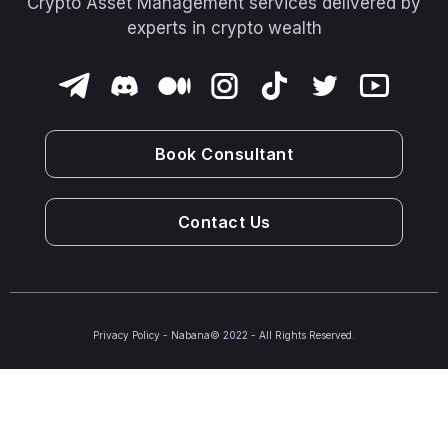
Crypto Asset Management services delivered by
experts in crypto wealth
Book Consultant
Contact Us
Privacy Policy
- Nabana© 2022 - All Rights Reserved.