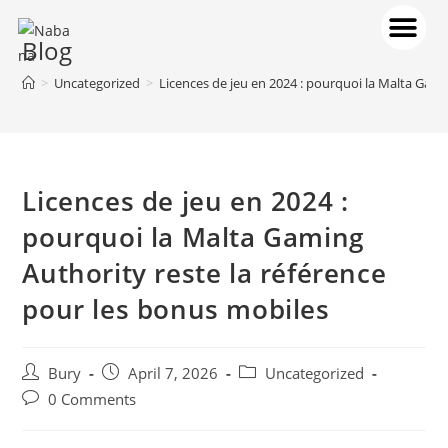
Blog
>
Uncategorized
>
Licences de jeu en 2024 : pourquoi la Malta Gami
Licences de jeu en 2024 :
pourquoi la Malta Gaming
Authority reste la référence
pour les bonus mobiles
Bury
April 7, 2026
Uncategorized
0 Comments