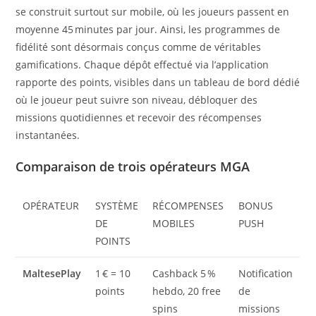
se construit surtout sur mobile, où les joueurs passent en
moyenne 45 minutes par jour. Ainsi, les programmes de
fidélité sont désormais conçus comme de véritables
gamifications. Chaque dépôt effectué via l’application
rapporte des points, visibles dans un tableau de bord dédié
où le joueur peut suivre son niveau, débloquer des
missions quotidiennes et recevoir des récompenses
instantanées.
Comparaison de trois opérateurs MGA
OPÉRATEUR
SYSTÈME
RÉCOMPENSES
BONUS
DE
MOBILES
PUSH
POINTS
MaltesePlay
1 € = 10
Cashback 5 %
Notification
points
hebdo, 20 free
de
spins
missions