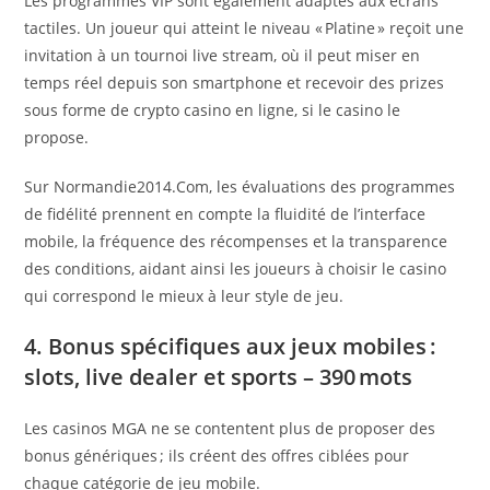
Les programmes VIP sont également adaptés aux écrans
tactiles. Un joueur qui atteint le niveau « Platine » reçoit une
invitation à un tournoi live stream, où il peut miser en
temps réel depuis son smartphone et recevoir des prizes
sous forme de crypto casino en ligne, si le casino le
propose.
Sur Normandie2014.Com, les évaluations des programmes
de fidélité prennent en compte la fluidité de l’interface
mobile, la fréquence des récompenses et la transparence
des conditions, aidant ainsi les joueurs à choisir le casino
qui correspond le mieux à leur style de jeu.
4. Bonus spécifiques aux jeux mobiles :
slots, live dealer et sports – 390 mots
Les casinos MGA ne se contentent plus de proposer des
bonus génériques ; ils créent des offres ciblées pour
chaque catégorie de jeu mobile.