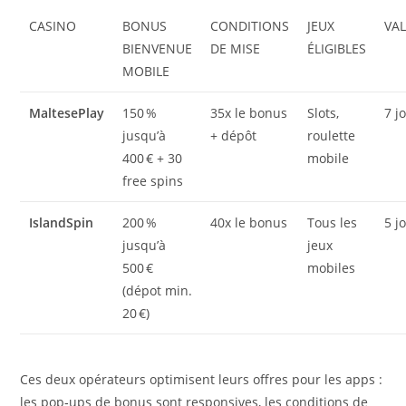
CASINO
BONUS
CONDITIONS
JEUX
VAL
BIENVENUE
DE MISE
ÉLIGIBLES
MOBILE
MaltesePlay
150 %
35x le bonus
Slots,
7 j
jusqu’à
+ dépôt
roulette
400 € + 30
mobile
free spins
IslandSpin
200 %
40x le bonus
Tous les
5 j
jusqu’à
jeux
500 €
mobiles
(dépot min.
20 €)
Ces deux opérateurs optimisent leurs offres pour les apps :
les pop‑ups de bonus sont responsives, les conditions de