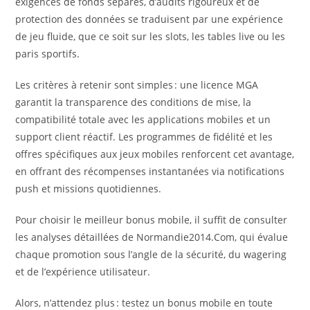
exigences de fonds séparés, d’audits rigoureux et de
protection des données se traduisent par une expérience
de jeu fluide, que ce soit sur les slots, les tables live ou les
paris sportifs.
Les critères à retenir sont simples : une licence MGA
garantit la transparence des conditions de mise, la
compatibilité totale avec les applications mobiles et un
support client réactif. Les programmes de fidélité et les
offres spécifiques aux jeux mobiles renforcent cet avantage,
en offrant des récompenses instantanées via notifications
push et missions quotidiennes.
Pour choisir le meilleur bonus mobile, il suffit de consulter
les analyses détaillées de Normandie2014.Com, qui évalue
chaque promotion sous l’angle de la sécurité, du wagering
et de l’expérience utilisateur.
Alors, n’attendez plus : testez un bonus mobile en toute