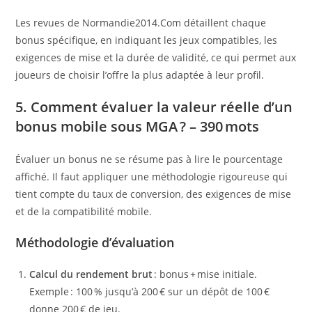
Les revues de Normandie2014.Com détaillent chaque
bonus spécifique, en indiquant les jeux compatibles, les
exigences de mise et la durée de validité, ce qui permet aux
joueurs de choisir l’offre la plus adaptée à leur profil.
5. Comment évaluer la valeur réelle d’un
bonus mobile sous MGA ? – 390 mots
Évaluer un bonus ne se résume pas à lire le pourcentage
affiché. Il faut appliquer une méthodologie rigoureuse qui
tient compte du taux de conversion, des exigences de mise
et de la compatibilité mobile.
Méthodologie d’évaluation
Calcul du rendement brut
: bonus + mise initiale.
Exemple : 100 % jusqu’à 200 € sur un dépôt de 100 €
donne 200 € de jeu.