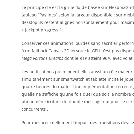
Le principe clé est la grille fluide basée sur Flexbox/Gr
tableau “Paylines” selon la largeur disponible : sur mobil
desktop ils restent alignés horizontalement pour maximis
+ jackpot progressif .
Conserver ces animations lourdes sans sacrifier perf
à un fallback Canvas 2D lorsque le GPU n’est pas dispo
Mega Fortune Dreams
dont le RTP atteint 96 % avec volat
Les notifications push jouent elles aussi un rôle majeu
simultanément sur smartwatch et tablette incite le joue
quatre heures du matin . Une implémentation correcte g
qu’elle ne s’affiche qu’une fois quel que soit le nombre
phénomène irritant du double message qui pousse certai
concurrents .
Pour mesurer réellement l’impact des transitions device‑