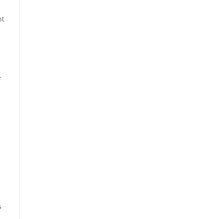
nt
e
s