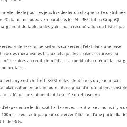
nnelle idéale pour les jeux live dealer où chaque carte distribuée
 le PC du même joueur. En parallèle, les API RESTful ou GraphQL
chargement du tableau des gains ou la récupération du historique
serveurs de session persistants conservent l’état dans une base
tilise des mécanismes locaux tels que les cookies sécurisés ou
s nécessaires au rendu immédiat. La combinaison réduit la charg
s momentaires.
e échange est chiffré TLS/SSL et les identifiants du joueur sont
te tokenisation empêche toute interception d’informations sensibl
ns un café ou chez lui pendant la soirée du Nouvel An.
étapes entre le dispositif et le serveur centralisé : moins il y a d
100 ms – seuil critique pour conserver l’illusion d’une partie fluide
RTP de 96 %.