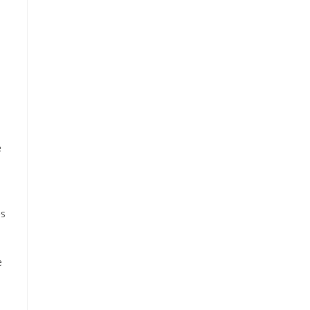
e
es
e