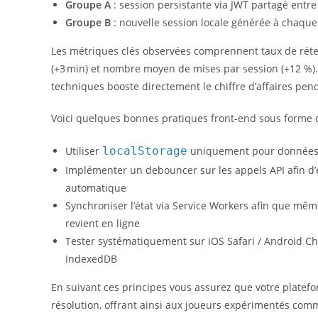
Groupe A
: session persistante via JWT partagé entre
Groupe B
: nouvelle session locale générée à chaqu
Les métriques clés observées comprennent taux de rét
(+3 min) et nombre moyen de mises par session (+12 %). 
techniques booste directement le chiffre d’affaires penda
Voici quelques bonnes pratiques front‑end sous forme d
Utiliser
localStorage
uniquement pour données 
Implémenter un debouncer sur les appels API afin d’é
automatique
Synchroniser l’état via Service Workers afin que même
revient en ligne
Tester systématiquement sur iOS Safari / Android 
IndexedDB
En suivant ces principes vous assurez que votre platefor
résolution, offrant ainsi aux joueurs expérimentés co