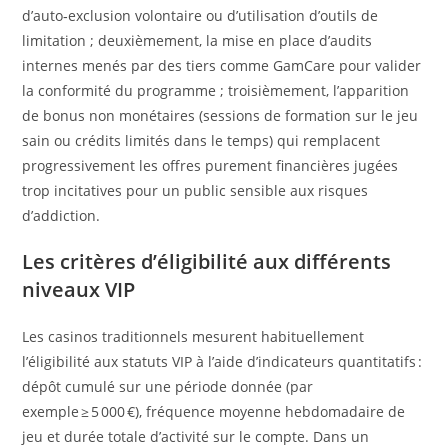
d’auto‑exclusion volontaire ou d’utilisation d’outils de
limitation ; deuxièmement, la mise en place d’audits
internes menés par des tiers comme GamCare pour valider
la conformité du programme ; troisièmement, l’apparition
de bonus non monétaires (sessions de formation sur le jeu
sain ou crédits limités dans le temps) qui remplacent
progressivement les offres purement financières jugées
trop incitatives pour un public sensible aux risques
d’addiction.
Les critères d’éligibilité aux différents
niveaux VIP
Les casinos traditionnels mesurent habituellement
l’éligibilité aux statuts VIP à l’aide d’indicateurs quantitatifs :
dépôt cumulé sur une période donnée (par
exemple ≥ 5 000 €), fréquence moyenne hebdomadaire de
jeu et durée totale d’activité sur le compte. Dans un