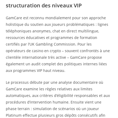
structuration des niveaux VIP
GamCare est reconnu mondialement pour son approche
holistique du soutien aux joueurs problématiques : lignes
téléphoniques anonymes, chat en direct multilingue,
ressources éducatives et programmes de formation
certifiés par l’UK Gambling Commission. Pour les
opérateurs de casino en crypto – souvent confrontés à une
clientèle internationale très active – GamCare propose
également un audit complet des politiques internes liées
aux programmes VIP haut niveau.
Le processus débute par une analyse documentaire où
GamCare examine les règles relatives aux limites
automatiques, aux critères d’éligibilité responsables et aux
procédures d’intervention humaine. Ensuite vient une
phase terrain : simulation de scénarios où un joueur
Platinum effectue plusieurs gros dépôts consécutifs afin