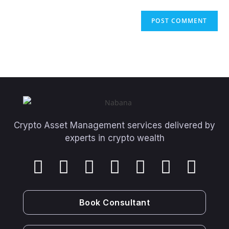
Crypto Asset Management services delivered by
experts in crypto wealth
Book Consultant