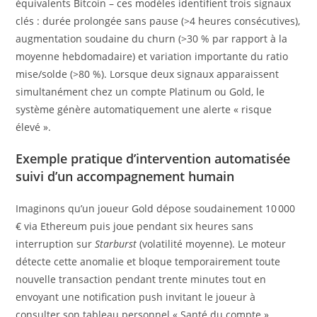
équivalents Bitcoin – ces modèles identifient trois signaux
clés : durée prolongée sans pause (>4 heures consécutives),
augmentation soudaine du churn (>30 % par rapport à la
moyenne hebdomadaire) et variation importante du ratio
mise/solde (>80 %). Lorsque deux signaux apparaissent
simultanément chez un compte Platinum ou Gold, le
système génère automatiquement une alerte « risque
élevé ».
Exemple pratique d’intervention automatisée
suivi d’un accompagnement humain
Imaginons qu’un joueur Gold dépose soudainement 10 000
€ via Ethereum puis joue pendant six heures sans
interruption sur
Starburst
(volatilité moyenne). Le moteur
détecte cette anomalie et bloque temporairement toute
nouvelle transaction pendant trente minutes tout en
envoyant une notification push invitant le joueur à
consulter son tableau personnel « Santé du compte ».