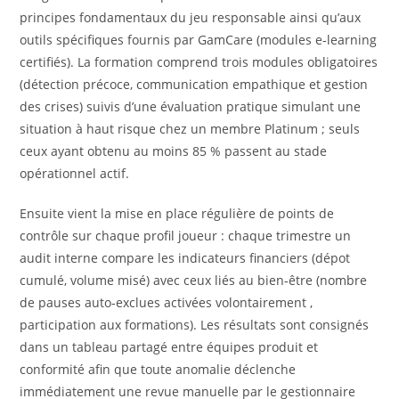
principes fondamentaux du jeu responsable ainsi qu’aux
outils spécifiques fournis par GamCare (modules e‑learning
certifiés). La formation comprend trois modules obligatoires
(détection précoce, communication empathique et gestion
des crises) suivis d’une évaluation pratique simulant une
situation à haut risque chez un membre Platinum ; seuls
ceux ayant obtenu au moins 85 % passent au stade
opérationnel actif.
Ensuite vient la mise en place régulière de points de
contrôle sur chaque profil joueur : chaque trimestre un
audit interne compare les indicateurs financiers (dépot
cumulé, volume misé) avec ceux liés au bien‑être (nombre
de pauses auto‑exclues activées volontairement ,
participation aux formations). Les résultats sont consignés
dans un tableau partagé entre équipes produit et
conformité afin que toute anomalie déclenche
immédiatement une revue manuelle par le gestionnaire