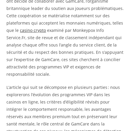
ont décidé de collaborer avec GamCare, l’organisme
britannique leader du soutien aux joueurs problématiques.
Cette coopération se matérialise notamment sur des
plateformes qui acceptent les monnaies numériques, telles
que le
casino crypto
examiné par Monkeypox Info
Service.Fr, site de revue et de classement indépendant qui
analyse chaque offre sous l’angle du service client, de la
sécurité et du respect des bonnes pratiques. En s’appuyant
sur l’expertise de GamCare, ces sites cherchent à concilier
attractivité des programmes VIP et exigences de
responsabilité sociale.
L’article qui suit se décompose en plusieurs parties : nous
explorerons l’évolution des programmes VIP dans les
casinos en ligne, les critères d’éligibilité révisés pour
intégrer le comportement responsable, les avantages
réservés aux membres premium tout en préservant leur
santé mentale, le rôle central de GamCare dans la