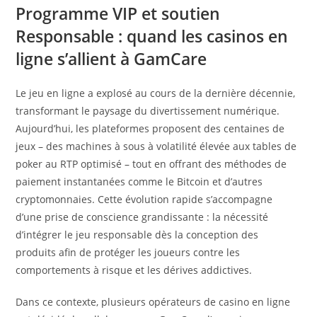
Programme VIP et soutien
Responsable : quand les casinos en
ligne s’allient à GamCare
Le jeu en ligne a explosé au cours de la dernière décennie,
transformant le paysage du divertissement numérique.
Aujourd’hui, les plateformes proposent des centaines de
jeux – des machines à sous à volatilité élevée aux tables de
poker au RTP optimisé – tout en offrant des méthodes de
paiement instantanées comme le Bitcoin et d’autres
cryptomonnaies. Cette évolution rapide s’accompagne
d’une prise de conscience grandissante : la nécessité
d’intégrer le jeu responsable dès la conception des
produits afin de protéger les joueurs contre les
comportements à risque et les dérives addictives.
Dans ce contexte, plusieurs opérateurs de casino en ligne