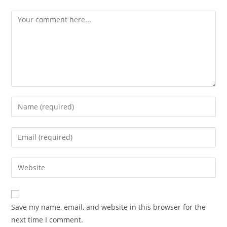
Save my name, email, and website in this browser for the
next time I comment.