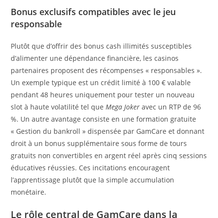
Bonus exclusifs compatibles avec le jeu
responsable
Plutôt que d’offrir des bonus cash illimités susceptibles
d’alimenter une dépendance financière, les casinos
partenaires proposent des récompenses « responsables ».
Un exemple typique est un crédit limité à 100 € valable
pendant 48 heures uniquement pour tester un nouveau
slot à haute volatilité tel que
Mega Joker
avec un RTP de 96
%. Un autre avantage consiste en une formation gratuite
« Gestion du bankroll » dispensée par GamCare et donnant
droit à un bonus supplémentaire sous forme de tours
gratuits non convertibles en argent réel après cinq sessions
éducatives réussies. Ces incitations encouragent
l’apprentissage plutôt que la simple accumulation
monétaire.
Le rôle central de GamCare dans la