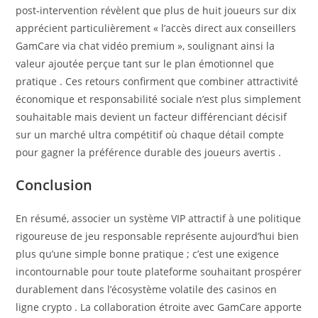
post‑intervention révèlent que plus de huit joueurs sur dix
apprécient particulièrement « l’accès direct aux conseillers
GamCare via chat vidéo premium », soulignant ainsi la
valeur ajoutée perçue tant sur le plan émotionnel que
pratique . Ces retours confirment que combiner attractivité
économique et responsabilité sociale n’est plus simplement
souhaitable mais devient un facteur différenciant décisif
sur un marché ultra compétitif où chaque détail compte
pour gagner la préférence durable des joueurs avertis .
Conclusion
En résumé, associer un système VIP attractif à une politique
rigoureuse de jeu responsable représente aujourd’hui bien
plus qu’une simple bonne pratique ; c’est une exigence
incontournable pour toute plateforme souhaitant prospérer
durablement dans l’écosystème volatile des casinos en
ligne crypto . La collaboration étroite avec GamCare apporte