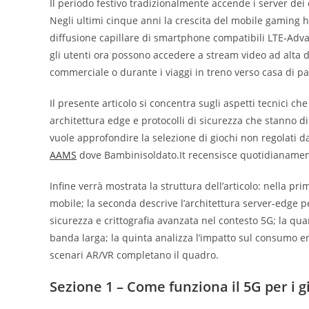
Il periodo festivo tradizionalmente accende i server dei c
Negli ultimi cinque anni la crescita del mobile gaming ha
diffusione capillare di smartphone compatibili LTE‑Advan
gli utenti ora possono accedere a stream video ad alta d
commerciale o durante i viaggi in treno verso casa di pa
Il presente articolo si concentra sugli aspetti tecnici c
architettura edge e protocolli di sicurezza che stanno di
vuole approfondire la selezione di giochi non regolati d
AAMS
dove Bambinisoldato.It recensisce quotidianamente
Infine verrà mostrata la struttura dell’articolo: nella pr
mobile; la seconda descrive l’architettura server‑edge per
sicurezza e crittografia avanzata nel contesto 5G; la quart
banda larga; la quinta analizza l’impatto sul consumo en
scenari AR/VR completano il quadro.
Sezione 1 – Come funziona il 5G per i g