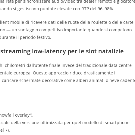
lla rete per sincronizzare audio/video tra dealer remoto e giocator
quando si gestiscono puntate elevate con RTP del 96–98%.
ient mobile di ricevere dati delle ruote della roulette o delle carte
umano — un vantaggio competitivo importante quando si competono
durante il periodo festivo.
streaming low‑latency per le slot natalizie
i chilometri dall’utente finale invece del tradizionale data centre
dentale europea. Questo approccio riduce drasticamente il
 di caricare schermate decorative come alberi animati o neve cadent
snowfall overlay”).
 locale della versione ottimizzata per quel modello di smartphone
el 7).