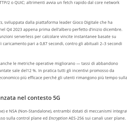
TTP/2 o QUIC; altrimenti avvia un fetch rapido dal core network
ts
, sviluppata dalla piattaforma leader Gioco Digitale che ha
nel Q4 2023 appena prima dell’albero perfetto d’inizio dicembre.
funzioni serverless per calcolare vincite instantanee basate su
di caricamento pari a 0,87 secondi, contro gli abituali 2–3 secondi
ma anche le metriche operative migliorano — tassi di abbandono
ntate sale del​12 %. In pratica tutti gli incentivi promosso da
 economico più efficace perché gli utenti rimangono più tempo sull
vanzata nel contesto 5G
one) e NSA (Non‐Standalone), entrambi dotati di meccanismi integra
so sulla control plane ed
Encryption
AES‑256 sui canali user plane.