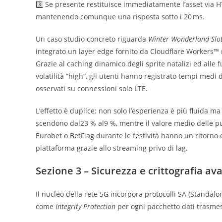
3️⃣ Se presente restituisce immediatamente l’asset via H
mantenendo comunque una risposta sotto i 20 ms.
Un caso studio concreto riguarda
Winter Wonderland Slo
integrato un layer edge fornito da Cloudflare Workers™ 
Grazie al caching dinamico degli sprite natalizi ed alle 
volatilità “high“, gli utenti hanno registrato tempi medi 
osservati su connessioni solo LTE.
L’effetto è duplice: non solo l’esperienza è più fluida 
scendono dal​23 % al​9 %, mentre il valore medio delle pu
Eurobet o BetFlag durante le festività hanno un ritorno
piattaforma grazie allo streaming privo di lag.
Sezione 3 – Sicurezza e crittografia a
Il nucleo della rete 5G incorpora protocolli SA (Standal
come
Integrity Protection
per ogni pacchetto dati trasmes