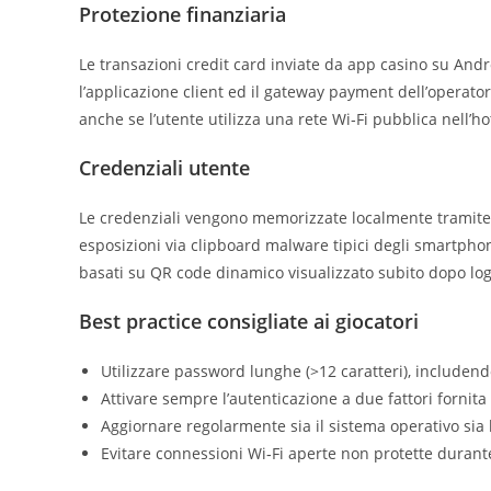
Protezione finanziaria
Le transazioni credit card inviate da app casino su Andr
l’applicazione client ed il gateway payment dell’operat
anche se l’utente utilizza una rete Wi‑Fi pubblica nell’
Credenziali utente
Le credenziali vengono memorizzate localmente tramite
esposizioni via clipboard malware tipici degli smartpho
basati su QR code dinamico visualizzato subito dopo log
Best practice consigliate ai giocatori
Utilizzare password lunghe (>12 caratteri), includend
Attivare sempre l’autenticazione a due fattori fornita
Aggiornare regolarmente sia il sistema operativo sia le
Evitare connessioni Wi‐Fi aperte non protette duran