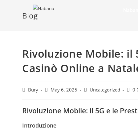
Naban
Blog
Rivoluzione Mobile: il 
Casinò Online a Natal
Bury
May 6, 2025
Uncategorized
0 
Rivoluzione Mobile: il 5G e le Pres
Introduzione