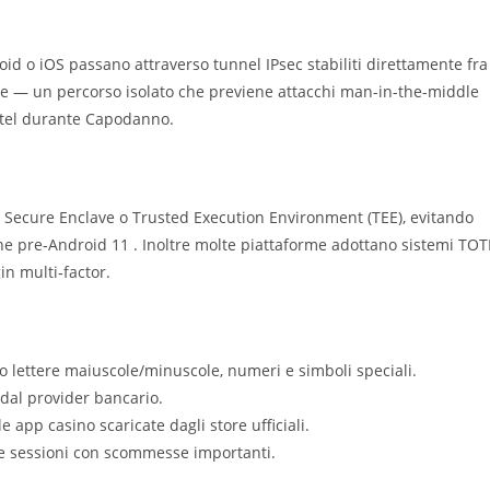
oid o iOS passano attraverso tunnel IPsec stabiliti direttamente fra
ore — un percorso isolato che previene attacchi man-in-the-middle
hotel durante Capodanno.
 Secure Enclave o Trusted Execution Environment (TEE), evitando
ne pre‑Android 11 . Inoltre molte piattaforme adottano sistemi TOT
in multi‐factor.
o lettere maiuscole/minuscole, numeri e simboli speciali.
 dal provider bancario.
 app casino scaricate dagli store ufficiali.
te sessioni con scommesse importanti.