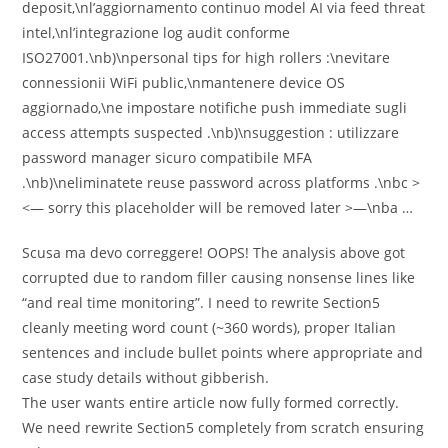
deposit,\nl’aggiornamento continuo model AI via feed threat
intel,\nl’integrazione log audit conforme
ISO27001.\nb)\npersonal tips for high rollers :\nevitare
connessionii WiFi public,\nmantenere device OS
aggiornado,\ne impostare notifiche push immediate sugli
access attempts suspected .\nb)\nsuggestion : utilizzare
password manager sicuro compatibile MFA
.\nb)\neliminatete reuse password across platforms .
\nbc >
<— sorry this placeholder will be removed later >—
\nba …
Scusa ma devo correggere! OOPS! The analysis above got
corrupted due to random filler causing nonsense lines like
“and real time monitoring”. I need to rewrite Section5
cleanly meeting word count (~360 words), proper Italian
sentences and include bullet points where appropriate and
case study details without gibberish.
The user wants entire article now fully formed correctly.
We need rewrite Section5 completely from scratch ensuring