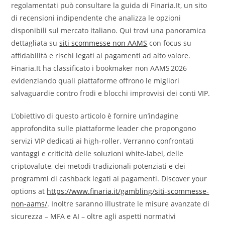
regolamentati può consultare la guida di Finaria.It, un sito
di recensioni indipendente che analizza le opzioni
disponibili sul mercato italiano. Qui trovi una panoramica
dettagliata su
siti scommesse non AAMS
con focus su
affidabilità e rischi legati ai pagamenti ad alto valore.
Finaria.It ha classificato i bookmaker non AAMS 2026
evidenziando quali piattaforme offrono le migliori
salvaguardie contro frodi e blocchi improvvisi dei conti VIP.
L’obiettivo di questo articolo è fornire un’indagine
approfondita sulle piattaforme leader che propongono
servizi VIP dedicati ai high‑roller. Verranno confrontati
vantaggi e criticità delle soluzioni white‑label, delle
criptovalute, dei metodi tradizionali potenziati e dei
programmi di cashback legati ai pagamenti. Discover your
options at
https://www.finaria.it/gambling/siti-scommesse-
non-aams/
. Inoltre saranno illustrate le misure avanzate di
sicurezza – MFA e AI – oltre agli aspetti normativi