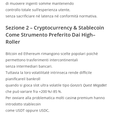
di muovere ingenti somme mantenendo
controllo totale sull’esperienza utente,
senza sacrificiare né latenza né conformità normativa.
Sezione 2 – Cryptocurrency & Stablecoin
Come Strumento Preferito Dai High–
Roller
Bitcoin ed Ethereum rimangono scelte popolari poichè
permettono trasferimenti intercontinentali
senza intermediari bancari.
Tuttavia la loro volatilitaté intrinseca rende difficile
pianificareil bankroll
quando si gioca slot ultra volatile tipo
Gonzo’s Quest MegaBet
che può variare fra ­+200 %/-85 %.
Per ovviare alla problematica molti casinø premium hanno
introdotto stablecoin
come USDT oppure USDC,