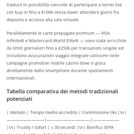
traduce in possibilità concrete di partecipare a tornei live
con buy-in fino a €100k senza dover attendere giorni fra
deposito e accesso alla sala virtuale.
Parallelamente le carte prepagate premium — VISA
Infinite® e Mastercard World Elite® — sono state arricchite
da limiti giornalieri fino a €250k per transazioni singole ed
includono assicurazioni viaggio integrate utilissimi nelle
campagne promotion mobile casino dove si gioca
direttamente dallo smartphone durante spostamenti
internazionali.
Tabella comparativa dei metodi tradizionali
potenziati
| Metodo | Tempo medio accredito | Commissione (%) |\n|
—————————|——————————–|——————-
|\n| Trustly / Sofort | ≤ 30 secondi |\n| Bonifico SEPA