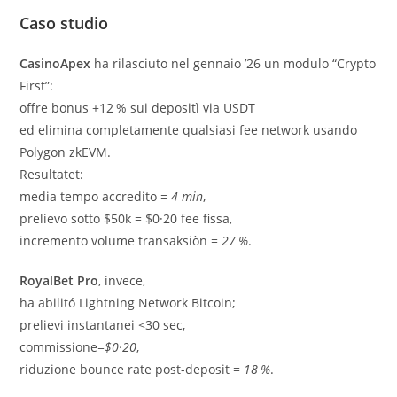
Caso studio
CasinoApex
ha rilasciuto nel gennaio ’26 un modulo “Crypto
First”:
offre bonus +12 % sui depositì via USDT
ed elimina completamente qualsiasi fee network usando
Polygon zkEVM.
Resultatet:
media tempo accredito =
4 min
,
prelievo sotto $50k = $0·20 fee fissa,
incremento volume transaksiòn =
27 %
.
RoyalBet Pro
, invece,
ha abilitó Lightning Network Bitcoin;
prelievi instantanei <30 sec,
commissionе=
$0·20
,
riduzione bounce rate post-deposit =
18 %
.