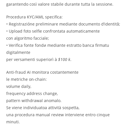
garantendo così valore stabile durante tutta la sessione.
Procedura KYC/AML specifica:
• Registraziόne preliminare mediante documento d’identitá̀;
• Upload foto selfie confrontata automaticamente
con algoritmo facciale;
• Verifica fonte fondи mediante estratto banca firmatu
digitalmente
per versamenti superiorì à
$100 k
.
Anti-fraud AI monitora costantemente
le metriche on-chain:
volume daily,
frequency address change,
pattern withdrawal anomalo.
Se viene individuatoa attività sospetta,
una procedura manual review interviene entro cinque
minuti.