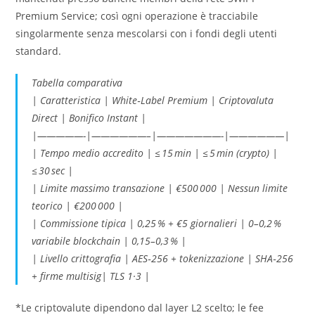
Premium Service; così ogni operazione è tracciabile
singolarmente senza mescolarsi con i fondi degli utenti
standard.
Tabella comparativa
| Caratteristica | White‑Label Premium | Criptovaluta
Direct | Bonifico Instant |
|—————-|——————–|———————-|——————|
| Tempo medio accredito | ≤ 15 min | ≤ 5 min (crypto) |
≤ 30 sec |
| Limite massimo transazione | €500 000 | Nessun limite
teorico
| €200 000 |
| Commissione tipica | 0,25 % + €5 giornalieri | 0–0,2 %
variabile blockchain | 0,15–0,3 % |
| Livello crittografia | AES‑256 + tokenizzazione | SHA‑256
+ firme multisig
| TLS 1·3 |
*Le criptovalute dipendono dal layer L2 scelto; le fee