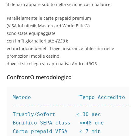
il denaro appare subito nella sezione cash balance.
Parallelamen­te le carte prepaid premium
(VISA Infinite®, Mastercard World Elite®)
sono state equipaggiate
con limĭt giornalieri até
€250 k
ed includone benefit travel insurance utilissimi nelle
promozioni mobile casino
dove ci si collega via app nativa Android/iOS.
ConfrontO metodologico
Metodo                Tempo Accredito    
-----------------------------------------
Trustly/Sofort       <=30 sec            
Bonifico SEPA class   <=48 ore           
Carta prepaid VISA    <=7 min            