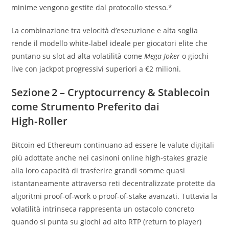
minime vengono gestite dal protocollo stesso.*
La combinazione tra velocità d’esecuzione e alta soglia
rende il modello white‑label ideale per giocatori elite che
puntano su slot ad alta volatilità come
Mega Joker
o giochi
live con jackpot progressivi superiori a €2 milioni.
Sezione 2 – Cryptocurrency & Stablecoin
come Strumento Preferito dai
High‑Roller
Bitcoin ed Ethereum continuano ad essere le valute digitali
più adottate anche nei casinoni online high‑stakes grazie
alla loro capacità di trasferire grandi somme quasi
istantaneamente attraverso reti decentralizzate protette da
algoritmi proof‑of‑work o proof‑of‑stake avanzati. Tuttavia la
volatilità intrinseca rappresenta un ostacolo concreto
quando si punta su giochi ad alto RTP (return to player)