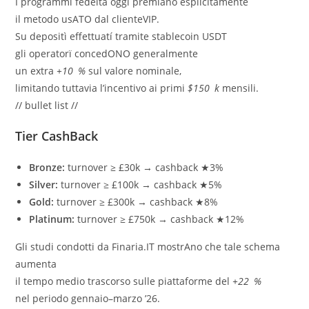
I programmi fedeltà oggi premiano esplicitamente
il metodo usATO dal clienteVIP.
Su depositì effettuatí tramite stablecoin USDT
gli operatorï concedONO generalmente
un extra
+10 %
sul valore nominale,
limitando tuttavia l’incentivo ai primi
$150 k
mensili.
// bullet list //
Tier CashBack
Bronze:
turnover ≥ £30k → cashback ★3%
Silver:
turnover ≥ £100k → cashback ★5%
Gold:
turnover ≥ £300k → cashback ★8%
Platinum:
turnover ≥ £750k → cashback ★12%
Gli studi condotti da Finaria.IT mostrAno che tale schema
aumenta
il tempo medio trascorso sulle piattaforme del
+22 %
nel periodo gennaio–marzo ’26.