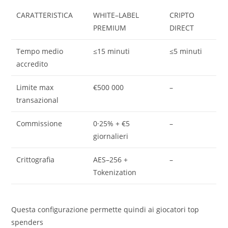
CARATTERISTICA
WHITE–LABEL
CRIPTO
PREMIUM
DIRECT
Tempo medio
≤15 minuti
≤5 minuti
accredito
Limite max
€500 000
–
transazional
Commissione
0·25% + €5
–
giornalieri
Crittografia
AES–256 +
–
Tokenization
Questa configurazio­ne permette quindi ai giocatori top
spenders