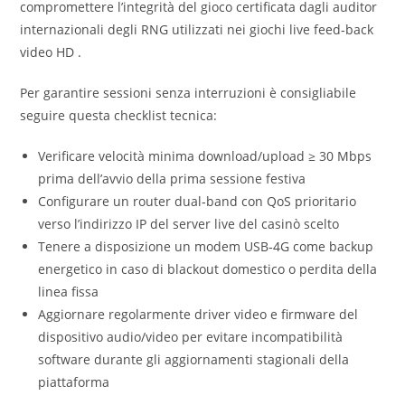
compromettere l’integrità del gioco certificata dagli auditor
internazionali degli RNG utilizzati nei giochi live feed‑back
video HD .
Per garantire sessioni senza interruzioni è consigliabile
seguire questa checklist tecnica:
Verificare velocità minima download/upload ≥ 30 Mbps
prima dell’avvio della prima sessione festiva
Configurare un router dual‑band con QoS prioritario
verso l’indirizzo IP del server live del casinò scelto
Tenere a disposizione un modem USB‑4G come backup
energetico in caso di blackout domestico o perdita della
linea fissa
Aggiornare regolarmente driver video e firmware del
dispositivo audio/video per evitare incompatibilità
software durante gli aggiornamenti stagionali della
piattaforma