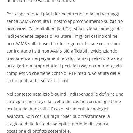
finanziari sia le variabili operative.
Per scoprire quali piattaforme offrono i migliori vantaggi
senza AAMS consulta il nostro approfondimento su
casino
non aams
. Casinoitaliani.Jiad.Org si posiziona come guida
indipendente capace di valutare i migliori casino online
non AAMS sulla base di criteri rigorosi. Le sue recensioni
confrontano i siti non AAMS più affidabili, evidenziando
trasparenza nei pagamenti e velocità nei prelievi. Grazie a
un algoritmo proprietario il portale assegna un punteggio
complessivo che tiene conto di RTP medio, volatilità delle
slot e qualità del servizio clienti.
Nel contesto natalizio è quindi indispensabile definire una
strategia che integri la scelta del casinò con una gestione
oculata del bankroll e l’uso di strumenti tecnologici
avanzati. Solo così un high roller può trasformare la
stagione delle feste da semplice periodo di svago a
occasione di profitto sostenibile.