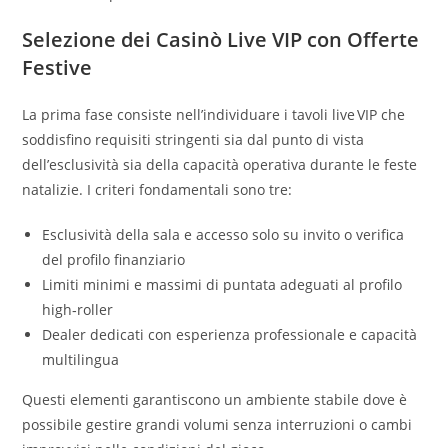
Selezione dei Casinò Live VIP con Offerte
Festive
La prima fase consiste nell’individuare i tavoli live VIP che
soddisfino requisiti stringenti sia dal punto di vista
dell’esclusività sia della capacità operativa durante le feste
natalizie. I criteri fondamentali sono tre:
Esclusività della sala e accesso solo su invito o verifica
del profilo finanziario
Limiti minimi e massimi di puntata adeguati al profilo
high‑roller
Dealer dedicati con esperienza professionale e capacità
multilingua
Questi elementi garantiscono un ambiente stabile dove è
possibile gestire grandi volumi senza interruzioni o cambi