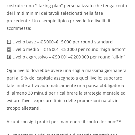
costruire uno “staking plan” personalizzato che tenga conto
dei limiti minimi dei tavoli selezionati nella fase
precedente. Un esempio tipico prevede tre livelli di
scommessa:
1️⃣ Livello base – € 5 000–€ 15 000 per round standard
2️⃣ Livello medio – € 15 001–€ 50 000 per round “high‑action”
3️⃣ Livello aggressivo – € 50 001–€ 200 000 per round “all‑in”
Ogni livello dovrebbe avere una soglia massima giornaliera
pari al 5 % del capitale assegnato a quel livello; superare
tale limite attiva automaticamente una pausa obbligatoria
di almeno 30 minuti per ricalibrare la strategia mentale ed
evitare l’over‑exposure tipico delle promozioni natalizie
troppo allettanti.
Alcuni consigli pratici per mantenere il controllo sono:**