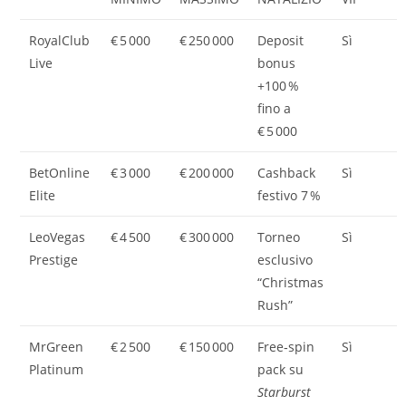
RoyalClub
€ 5 000
€ 250 000
Deposit
Sì
Live
bonus
+100 %
fino a
€ 5 000
BetOnline
€ 3 000
€ 200 000
Cashback
Sì
Elite
festivo 7 %
LeoVegas
€ 4 500
€ 300 000
Torneo
Sì
Prestige
esclusivo
“Christmas
Rush”
MrGreen
€ 2 500
€ 150 000
Free‑spin
Sì
Platinum
pack su
Starburst