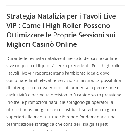
Strategia Natalizia per i Tavoli Live
VIP : Come i High Roller Possono
Ottimizzare le Proprie Sessioni sui
Migliori Casinò Online
Durante le festività natalizie il mercato dei casinò online
vive un picco di liquidità senza precedenti. Per i high roller
i tavoli live VIP rappresentano l’ambiente ideale dove
combinare limiti elevati e servizio su misura. La possibilità
di interagire con dealer dedicati aumenta la percezione di
esclusività e permette decisioni più rapide sotto pressione.
Inoltre le promozioni natalizie spingono gli operatori a
offrire bonus più generosi e cashback su volumi di gioco
superiori alla media. Tutto ciò rende fondamentale una
pianificazione strategica che consideri sia gli aspetti