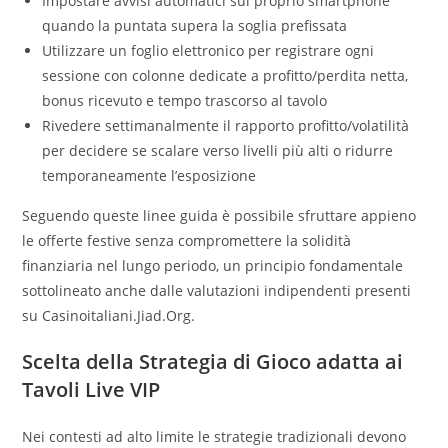
Impostare avvisi automatici sul proprio smartphone
quando la puntata supera la soglia prefissata
Utilizzare un foglio elettronico per registrare ogni
sessione con colonne dedicate a profitto/perdita netta,
bonus ricevuto e tempo trascorso al tavolo
Rivedere settimanalmente il rapporto profitto/volatilità
per decidere se scalare verso livelli più alti o ridurre
temporaneamente l’esposizione
Seguendo queste linee guida è possibile sfruttare appieno
le offerte festive senza compromettere la solidità
finanziaria nel lungo periodo, un principio fondamentale
sottolineato anche dalle valutazioni indipendenti presenti
su Casinoitaliani.Jiad.Org.
Scelta della Strategia di Gioco adatta ai
Tavoli Live VIP
Nei contesti ad alto limite le strategie tradizionali devono