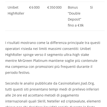
Unibet
€ 6 000
€ 350 000
Bonus
Sì
HighRoller
“Double
Deposit”
fino a € 8k
I risultati mostrano come la differenza principale tra questi
operatori risieda nei limiti massimi consentiti: Unibet
HighRoller spinge verso il segmento ultra‑high stake
mentre MrGreen Platinum mantiene soglie più contenute
ma compensa con promozioni più frequenti durante il
periodo festivo.
Secondo le analisi pubblicate da Casinoitaliani.Jiad.Org,
tutti questi siti presentano tempi medi di prelievo inferiori
alle 24 ore ed accettano metodi di pagamento
internazionali quali Skrill, Neteller ed criptovalute, elementi