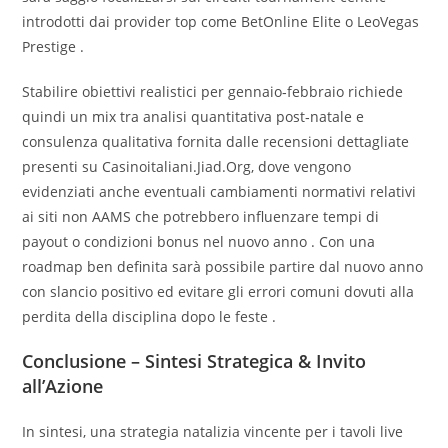
introdotti dai provider top come BetOnline Elite o LeoVegas
Prestige .
Stabilire obiettivi realistici per gennaio‑febbraio richiede
quindi un mix tra analisi quantitativa post‑natale e
consulenza qualitativa fornita dalle recensioni dettagliate
presenti su Casinoitaliani.Jiad.Org, dove vengono
evidenziati anche eventuali cambiamenti normativi relativi
ai siti non AAMS che potrebbero influenzare tempi di
payout o condizioni bonus nel nuovo anno . Con una
roadmap ben definita sarà possibile partire dal nuovo anno
con slancio positivo ed evitare gli errori comuni dovuti alla
perdita della disciplina dopo le feste .
Conclusione – Sintesi Strategica & Invito
all’Azione
In sintesi, una strategia natalizia vincente per i tavoli live