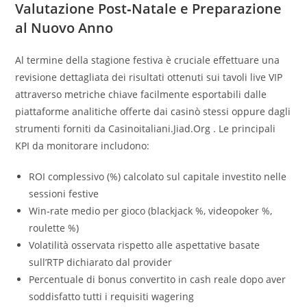
Valutazione Post‑Natale e Preparazione
al Nuovo Anno
Al termine della stagione festiva è cruciale effettuare una
revisione dettagliata dei risultati ottenuti sui tavoli live VIP
attraverso metriche chiave facilmente esportabili dalle
piattaforme analitiche offerte dai casinò stessi oppure dagli
strumenti forniti da Casinoitaliani.Jiad.Org . Le principali
KPI da monitorare includono:
ROI complessivo (%) calcolato sul capitale investito nelle
sessioni festive
Win‑rate medio per gioco (blackjack %, videopoker %,
roulette %)
Volatilità osservata rispetto alle aspettative basate
sull’RTP dichiarato dal provider
Percentuale di bonus convertito in cash reale dopo aver
soddisfatto tutti i requisiti wagering