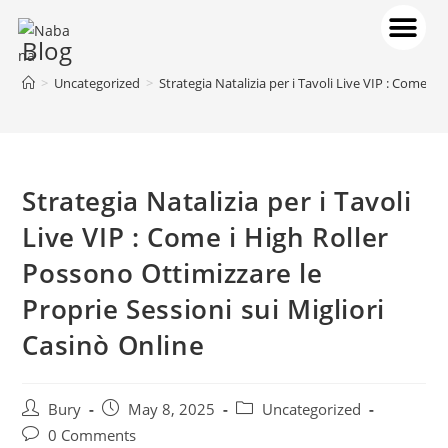
Blog
>
Uncategorized
>
Strategia Natalizia per i Tavoli Live VIP : Come i
Strategia Natalizia per i Tavoli
Live VIP : Come i High Roller
Possono Ottimizzare le
Proprie Sessioni sui Migliori
Casinò Online
Bury
May 8, 2025
Uncategorized
0 Comments