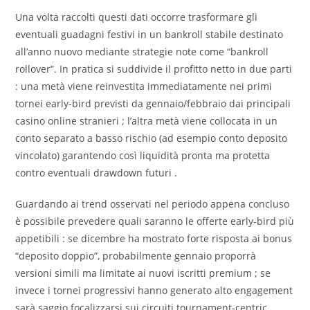
Una volta raccolti questi dati occorre trasformare gli
eventuali guadagni festivi in un bankroll stabile destinato
all’anno nuovo mediante strategie note come “bankroll
rollover”. In pratica si suddivide il profitto netto in due parti
: una metà viene reinvestita immediatamente nei primi
tornei early‑bird previsti da gennaio/febbraio dai principali
casino online stranieri ; l’altra metà viene collocata in un
conto separato a basso rischio (ad esempio conto deposito
vincolato) garantendo così liquidità pronta ma protetta
contro eventuali drawdown futuri .
Guardando ai trend osservati nel periodo appena concluso
è possibile prevedere quali saranno le offerte early‑bird più
appetibili : se dicembre ha mostrato forte risposta ai bonus
“deposito doppio”, probabilmente gennaio proporrà
versioni simili ma limitate ai nuovi iscritti premium ; se
invece i tornei progressivi hanno generato alto engagement
sarà saggio focalizzarsi sui circuiti tournament‑centric