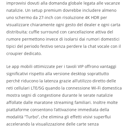
improvvisi dovuti alla domanda globale legata alle vacanze
natalizie. Un setup premium dovrebbe includere almeno
uno schermo da 27‑inch con risoluzione 4K HDR per
visualizzare chiaramente ogni gesto del dealer e ogni carta
distribuita; cuffie surround con cancellazione attiva del
rumore permettono invece di isolarsi dai rumori domestici
tipici del periodo festivo senza perdere la chat vocale con il
croupier dedicato.
Le app mobili ottimizzate per i tavoli VIP offrono vantaggi
significativi rispetto alla versione desktop soprattutto
perché riducono la latenza grazie all’utilizzo diretto delle
reti cellulari LTE/5G quando la connessione Wi‑Fi domestica
mostra segni di congestione durante le serate natalizie
affollate dalle maratone streaming familiari. Inoltre molte
piattaforme consentono l’attivazione immediata della
modalità “Turbo”, che elimina gli effetti visivi superflui
accelerando la visualizzazione delle carte senza