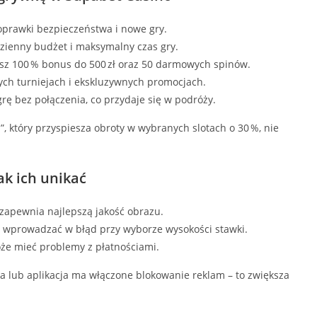
poprawki bezpieczeństwa i nowe gry.
dzienny budżet i maksymalny czas gry.
asz 100 % bonus do 500 zł oraz 50 darmowych spinów.
ch turniejach i ekskluzywnych promocjach.
 grę bez połączenia, co przydaje się w podróży.
, który przyspiesza obroty w wybranych slotach o 30 %, nie
ak ich unikać
i zapewnia najlepszą jakość obrazu.
e wprowadzać w błąd przy wyborze wysokości stawki.
może mieć problemy z płatnościami.
a lub aplikacja ma włączone blokowanie reklam – to zwiększa