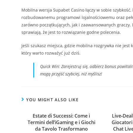
Mobilna wersja Supabet Casino łączy w sobie szybkość, 
rozbudowanemu programowi lojalnościowemu oraz pełne
zarówno początkujących, jak i zaawansowanych graczy. 
sprawiają, że jest to rozwiązanie godne polecenia.
Jeśli szukasz miejsca, gdzie mobilna rozgrywka nie je
który warto rozważyć już dziś.
Quick Win: Zarejestruj się, odbierz bonus powital
mogą przyjść szybciej, niż myślisz!
YOU MIGHT ALSO LIKE
Estate di Successi: Come i
Live‑Dea
Termini dell’iGaming e i Giochi
Giocatori
da Tavolo Trasformano
Chat Live