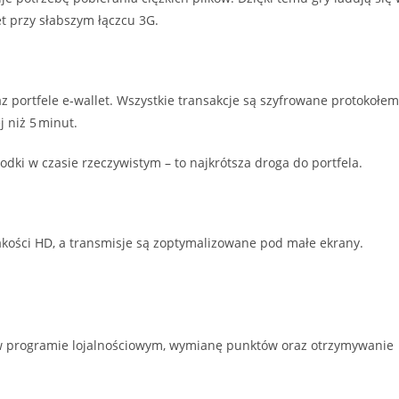
t przy słabszym łączcu 3G.
az portfele e‑wallet. Wszystkie transakcje są szyfrowane protokołem
 niż 5 minut.
rodki w czasie rzeczywistym – to najkrótsza droga do portfela.
jakości HD, a transmisje są zoptymalizowane pod małe ekrany.
w programie lojalnościowym, wymianę punktów oraz otrzymywanie