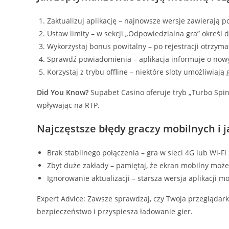
Zaktualizuj aplikację – najnowsze wersje zawierają 
Ustaw limity – w sekcji „Odpowiedzialna gra” określ 
Wykorzystaj bonus powitalny – po rejestracji otrzym
Sprawdź powiadomienia – aplikacja informuje o nowy
Korzystaj z trybu offline – niektóre sloty umożliwiają
Did You Know?
Supabet Casino oferuje tryb „Turbo Spin”
wpływając na RTP.
Najczęstsze błędy graczy mobilnych i j
Brak stabilnego połączenia – gra w sieci 4G lub Wi‑F
Zbyt duże zakłady – pamiętaj, że ekran mobilny moż
Ignorowanie aktualizacji – starsza wersja aplikacji 
Expert Advice: Zawsze sprawdzaj, czy Twoja przeglądark
bezpieczeństwo i przyspiesza ładowanie gier.