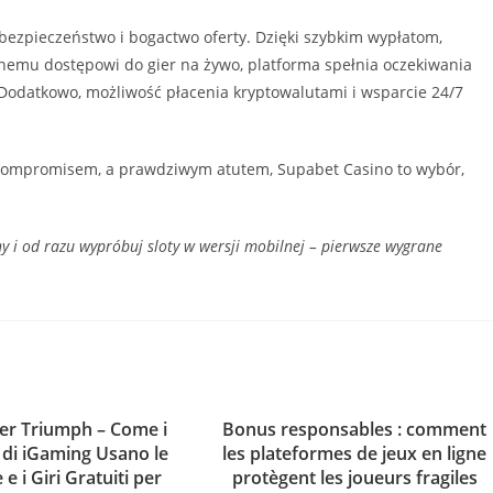
bezpieczeństwo i bogactwo oferty. Dzięki szybkim wypłatom,
mu dostępowi do gier na żywo, platforma spełnia oczekiwania
Dodatkowo, możliwość płacenia kryptowalutami i wsparcie 24/7
st kompromisem, a prawdziwym atutem, Supabet Casino to wybór,
ny i od razu wypróbuj sloty w wersji mobilnej – pierwsze wygrane
ler Triumph – Come i
Bonus responsables : comment
 di iGaming Usano le
les plateformes de jeux en ligne
 e i Giri Gratuiti per
protègent les joueurs fragiles