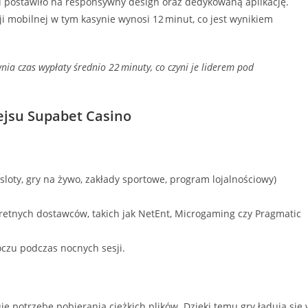
i postawiło na responsywny design oraz dedykowaną aplikację.
ji mobilnej w tym kasynie wynosi 12 minut, co jest wynikiem
ia czas wypłaty średnio 22 minuty, co czyni je liderem pod
ejsu Supabet Casino
sloty, gry na żywo, zakłady sportowe, program lojalnościowy)
kretnych dostawców, takich jak NetEnt, Microgaming czy Pragmatic
 oczu podczas nocnych sesji.
je potrzebę pobierania ciężkich plików. Dzięki temu gry ładują się