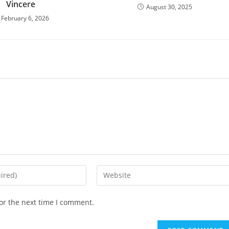
Vincere
August 30, 2025
February 6, 2026
or the next time I comment.