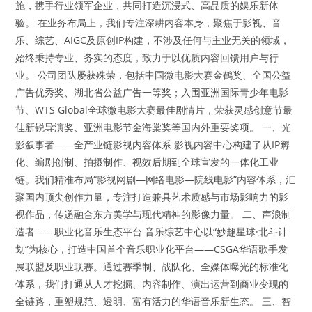
施，携手行业领军企业，共同打造沉浸式、高品质的娱乐新体
验。 在业务布局上，我们专注深耕内容本身，聚焦于影视、音
乐、综艺、AIGC及原创IP构建，不涉及任何与主业无关的领域，
始终秉持专业、务实的态度，致力于以优质内容回馈用户与行
业。 公司团队屡获殊荣，包括中国微电影大赛金鹤奖、全国公益
广告优秀奖、湖北省公益广告一等奖；入围亚洲国际青少年电影
节、WTS Global全球微电影大赛最佳剧情片，荣获灵感创意节最
佳新锐导演奖、亚洲电影节金海棠奖等国内外重要奖项。 一、光
影叙事者——全产业链影视内容体系 影视内容中心构建了从IP孵
化、编剧创制、拍摄制作、视效后期到全球宣发的一体化工业
链。我们精准布局“影视网剧—网络电影—院线电影”内容体系，汇
聚国内顶尖创作力量，专注打造兼具艺术质感与市场影响力的影
视作品，传递融合东方美学与现代精神的影像力量。 二、声浪制
造者——职业化音乐生态平台 音乐综艺中心以“妙趣星球·北斗计
划”为核心，打造中国首个音乐职业化平台——CSGA华语歌手发
展联盟及职业联赛。通过赛季制、战队化、全媒体曝光的标准化
体系，我们打通从人才挖掘、内容制作、演出运营到商业变现的
全链路，重塑规范、透明、富有活力的华语音乐新生态。 三、智