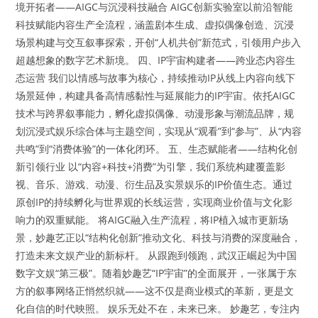
境开拓者——AIGC与沉浸科技融合 AIGC创新实验室以前沿智能
科技赋能内容生产全流程，涵盖剧本生成、虚拟偶像创造、沉浸
场景构建与交互叙事探索，开创“人机共创”新范式，引领用户步入
超越想象的数字艺术新境。 四、IP宇宙构建者——跨业态内容生
态运营 我们以情感与故事为核心，持续推动IP从线上内容向线下
场景延伸，构建具备高情感黏性与延展能力的IP宇宙。依托AIGC
技术与跨界叙事能力，孵化虚拟偶像、动漫形象与潮流品牌，规
划沉浸式娱乐综合体与主题空间，实现从“观看”到“参与”、从“内容
共鸣”到“消费体验”的一体化闭环。 五、生态赋能者——结构化创
新引领行业 以“内容+科技+消费”为引擎，我们系统构建覆盖影
视、音乐、游戏、动漫、衍生品及实景娱乐的IP价值生态。通过
原创IP的持续孵化与世界观的长线运营，实现商业价值与文化影
响力的双重赋能。 将AIGC融入生产流程，将IP植入城市更新场
景，妙趣艺正以“结构化创新”推动文化、科技与消费的深度融合，
打造未来文娱产业的新标杆。 从跟跑到领跑，武汉正崛起为中国
数字文娱“第三极”。随着妙趣艺“IP宇宙”的全面展开，一张属于东
方的叙事网络正悄然织就——这不仅是商业模式的革新，更是文
化自信的时代映照。 娱乐无处不在，未来已来。 妙趣艺，专注内