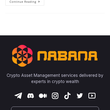
Continue Reading
Crypto Asset Management services delivered by
experts in crypto wealth