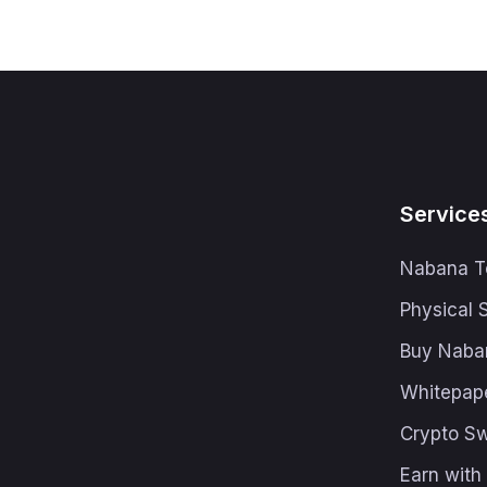
Service
Nabana T
Physical 
Buy Naba
Whitepap
Crypto S
Earn wit